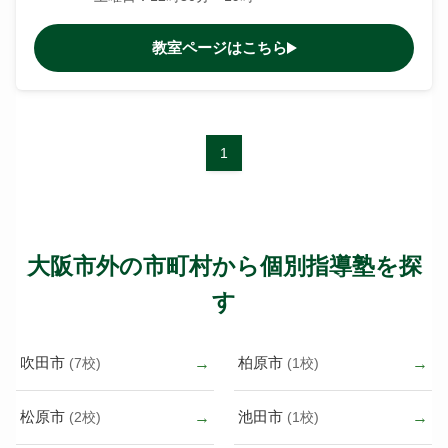
教室ページはこちら
1
大阪市外の市町村から個別指導塾を探
す
吹田市
柏原市
(7校)
(1校)
松原市
池田市
(2校)
(1校)