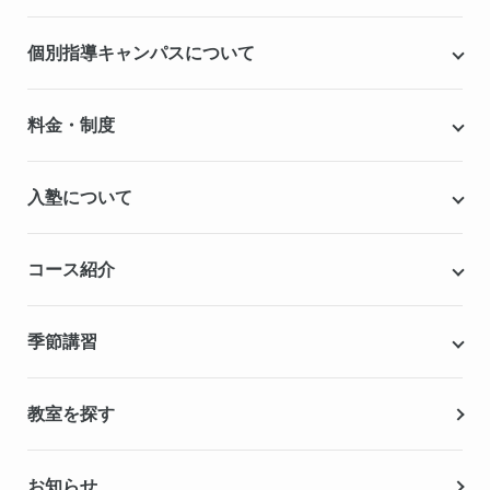
個別指導キャンパスについて
個別指導キャンパスとは
料金・制度
安心の成績保証制度
授業料
入塾について
こだわりの個別指導専用教材
塾代助成事業・習い事応援事業
自慢の厳選講師陣紹介
入塾までの流れ
コース紹介
無料学力診断テスト
合格実績・合格体験記
Q&A（よくある質問）
小学生の個別指導コース
季節講習
無料体験授業
中学生の個別指導コース
資料請求
春期講習
教室を探す
高校生の個別指導コース
夏期講習
お知らせ
冬期講習