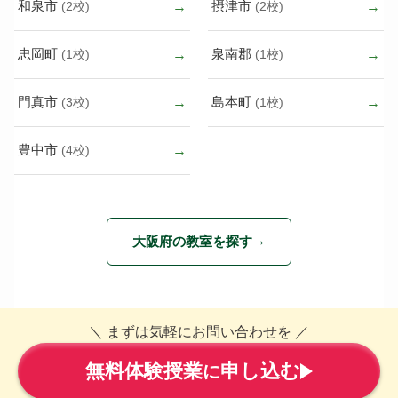
和泉市
摂津市
(2校)
(2校)
忠岡町
泉南郡
(1校)
(1校)
門真市
島本町
(3校)
(1校)
豊中市
(4校)
大阪府の教室を探す
＼ まずは気軽にお問い合わせを ／
無料体験授業
申し込む
に