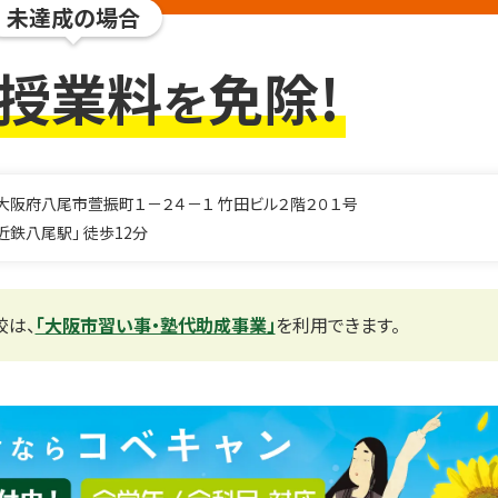
未達成の場合
授業料
免除!
を
大阪府八尾市萱振町１－２４－１ 竹田ビル２階２０１号
近鉄八尾駅」 徒歩12分
校は、
「大阪市習い事・塾代助成事業」
を利用できます。