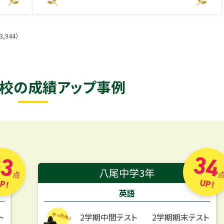
,944）
校の
成績アップ事例
3
34
八尾中学3年
点
P!
UP!
英語
2学期中間テスト
2学期期末テスト
ト