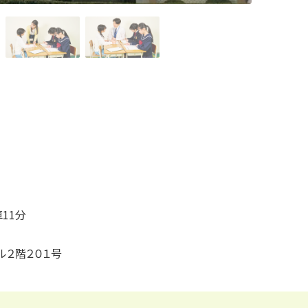
11分
ル２階２０１号