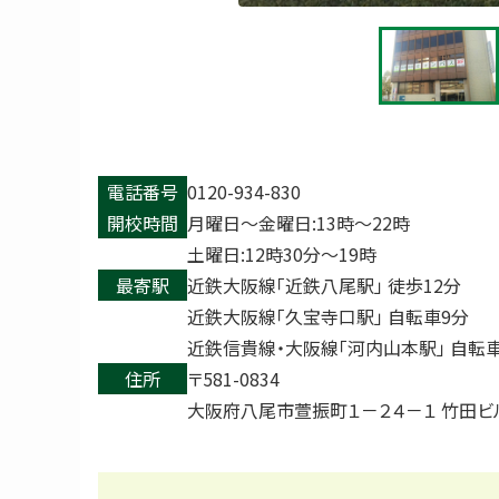
電話番号
0120-934-830
開校時間
月曜日〜金曜日:13時〜22時
土曜日:12時30分〜19時
最寄駅
近鉄大阪線「近鉄八尾駅」 徒歩12分
近鉄大阪線「久宝寺口駅」 自転車9分
近鉄信貴線・大阪線「河内山本駅」 自転車
住所
〒581-0834
大阪府八尾市萱振町１－２４－１ 竹田ビ