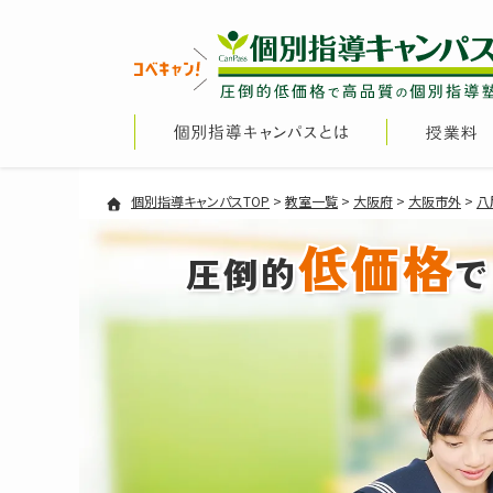
個別指導キャンパスTOP
>
教室一覧
>
大阪府
>
大阪市外
>
八
低価格
圧倒的
で