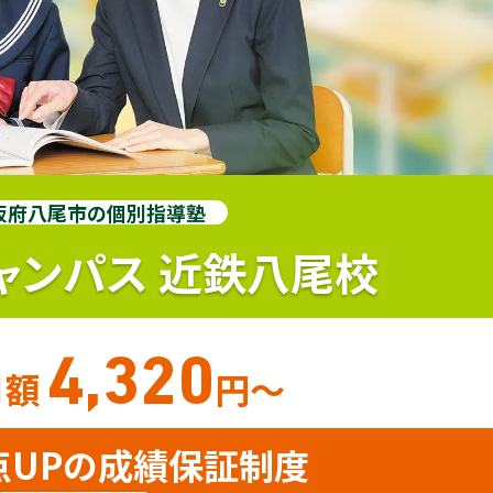
阪府八尾市の個別指導塾
ャンパス
近鉄八尾校
4,320
月額
円〜
点UPの成績保証制度