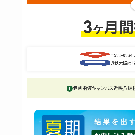
月間
ヶ
3
〒581-0834
近鉄大阪線「
個別指導キャンパス近鉄八尾
!