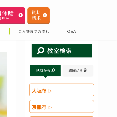
料体験
資料
請求
室見学
地域から
路線から
大阪府
京都府