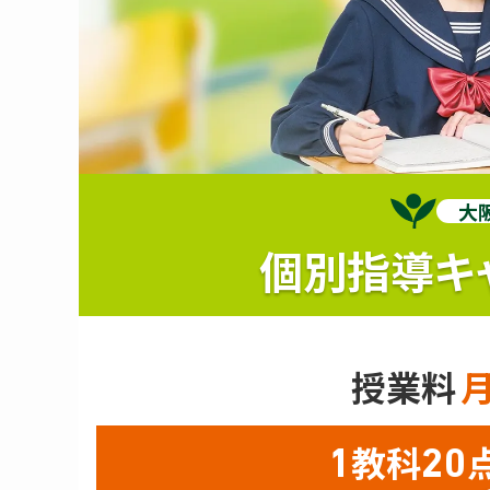
大
個別指導キ
授業料
教科
1
20