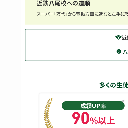
近鉄八尾校への道順
スーパー「万代」から萱振方面に進むと左手に教
近
八
多くの生
※1
成績UP率
90
%以上