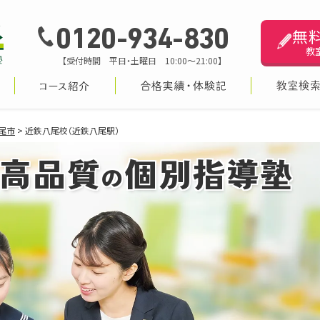
無
0120-934-830
教
【受付時間 平日・土曜日 10:00～21:00】
尾市
>
近鉄八尾校（近鉄八尾駅）
高品質
個別指導塾
の