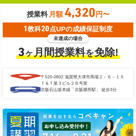
4,320
授業料
月額
円〜
1
教科
20
点UPの成績保証制度
未達成の場合
3
月間授業料
免除!
ヶ
を
〒520-0802
滋賀県大津市馬場２－６－１５
Ｔ＆Ｔ第３ビル２Ｂ号室
京阪石山坂本線「京阪膳所駅」 徒歩3分