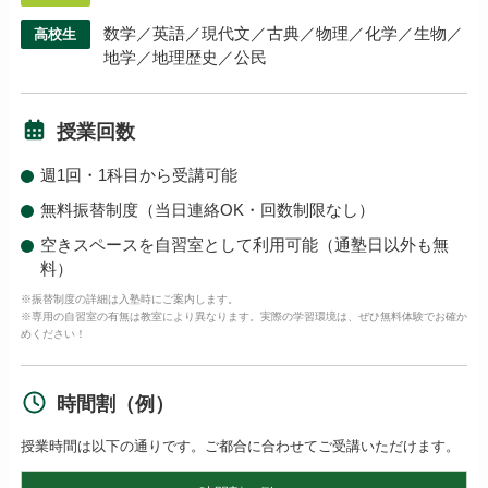
数学／英語／現代文／古典／物理／化学／生物／
高校生
地学／地理歴史／公民
授業回数
週1回・1科目から受講可能
無料振替制度（当日連絡OK・回数制限なし）
空きスペースを自習室として利用可能（通塾日以外も無
料）
※振替制度の詳細は入塾時にご案内します。
※専用の自習室の有無は教室により異なります。実際の学習環境は、ぜひ無料体験でお確か
めください！
時間割（例）
授業時間は以下の通りです。ご都合に合わせてご受講いただけます。