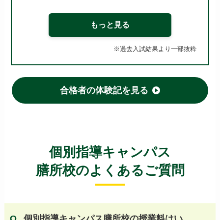
近江兄弟社高等学校
滋賀短期大学附属高等学校 他
もっと見る
※過去入試結果より一部抜粋
【京都 公立高校】
西京高等学校
嵯峨野高等学校
桃山高等学校
山城高等学校
南陽高等学校
城南菱創高等学校
合格者の体験記を見る
洛北高等学校
紫野高等学校
鳥羽高等学校
莵道高等学校
日吉ケ丘高等学校
西城陽高等学校
洛西高等学校
京都工学院高等学校
鴨沂高等学校 他
個別指導キャンパス
膳所校のよくあるご質問
【京都 国立・私立高校】
洛南高等学校
立命館高等学校
京都女子高等学校
東山高等学校
同志社国際高等学校
立命館宇治高等学校
京都成章高等学校
個別指導キャンパス膳所校の授業料はい