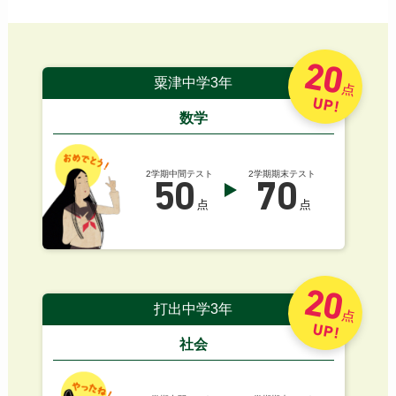
20
粟津中学3年
点
UP!
数学
2学期中間テスト
2学期期末テスト
50
70
点
点
20
打出中学3年
点
UP!
社会