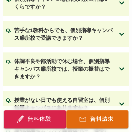
大谷高等学校（京都）
京都聖母学院高等学校
くらですか？
京都橘高等学校
花園高等学校
京都産業大学附属高等学校
同志社女子高等学校
苦手な1教科からでも、個別指導キャンパ
龍谷大学付属平安高等学校
京都外大西高等学校
ス膳所校で受講できますか？
京都文教高等学校
ノートルダム女学院高等学校
平安女学院高等学校 他
体調不良や部活動で休む場合、個別指導
【大阪 公立高校】
キャンパス膳所校では、授業の振替はで
北野高等学校
天王寺高等学校
茨木高等学校
個別指導キャンパスの授業料はこちら
きますか？
三国丘高等学校
大手前高等学校
豊中高等学校
高津高等学校
四條畷高等学校
岸和田高等学校
授業がない日でも使える自習室は、個別
生野高等学校
春日丘高等学校
泉陽高等学校
指導キャンパスにありますか？
千里高等学校
寝屋川高等学校
水都国際高等学校
池田高等学校
富田林高等学校
鳳高等学校
無料体験
資料請求
住吉高等学校
八尾高等学校
和泉高等学校
個別指導キャンパス膳所校では、通学し