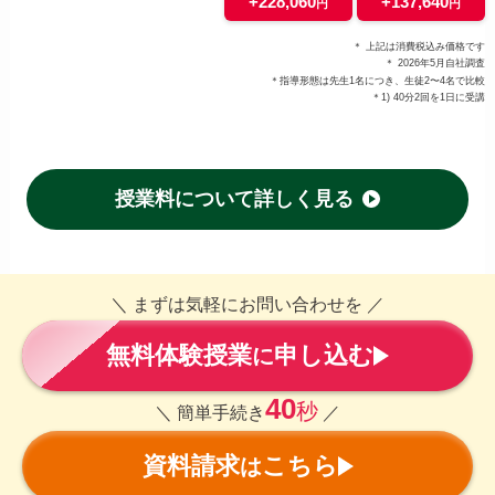
+228,060
+137,640
円
円
＊ 上記は消費税込み価格です
＊ 2026年5月自社調査
＊指導形態は先生1名につき、生徒2〜4名で比較
＊1) 40分2回を1日に受講
授業料について詳しく見る
＼ まずは気軽にお問い合わせを ／
無料体験授業
申し込む
に
40
秒
＼ 簡単手続き
／
資料請求
こちら
は