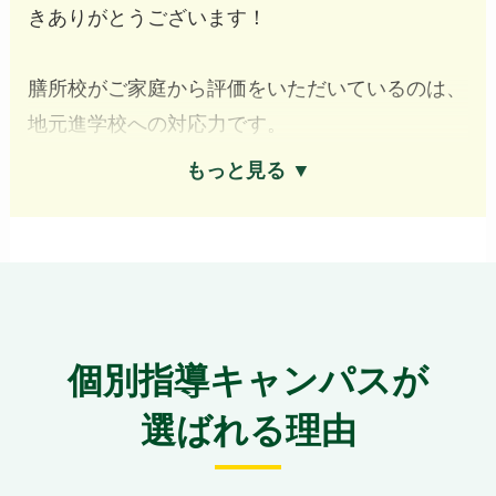
きありがとうございます！
膳所校がご家庭から評価をいただいているのは、
地元進学校への対応力です。
もっと見る ▼
膳所高・大津高・東大津高・石山高など、滋賀県
内の主要な公立進学校に通う生徒さんを多数指導
しており、学校ごとの定期テストの傾向、内申点
の上げ方、推薦・一般入試への対策まで、地域の
入試事情を踏まえた提案ができます。
個別指導キャンパスが
教室はあえて広すぎない設計にしていますので、
選ばれる理由
教室長の目が全生徒に届きやすく、授業の様子を
しっかり把握。お子様一人ひとりの進捗を細かく