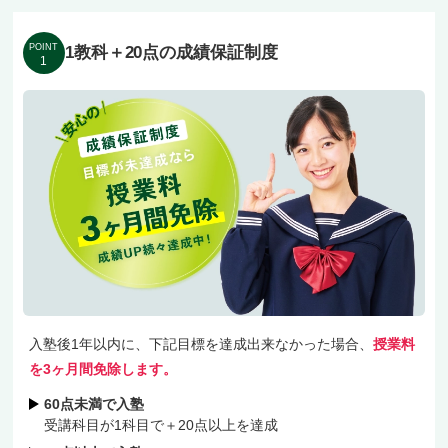
管理しながら、指導の質を保っています。「褒め
て伸ばす」を軸に、自信ややる気を引き出してい
POINT
1教科＋20点の成績保証制度
1
きますよ。
膳所校には、逢坂小・平野小・滋賀短大付属小、
打出中・粟津中・京都教育大付属中・京都女子
中・比叡山中、大津高・東大津高・膳所高・光泉
高・石山高など、公立校・国立校・私立校と多彩
な学校に通う生徒さんが在籍中。
授業料は地域最安水準。「1科目＋20点」の成績
入塾後1年以内に、下記目標を達成出来なかった場合、
授業料
保証制度や、部活動と両立しやすい無料振替制度
を3ヶ月間免除します。
もご用意。
60点未満で入塾
受講科目が1科目で＋20点以上を達成