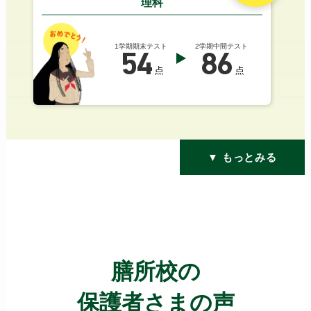
理科
1学期期末テスト
2学期中間テスト
54
86
点
点
▼ もっとみる
膳所校の
保護者さまの声