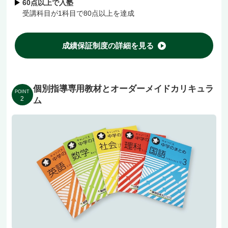
60点以上で入塾
京阪石山坂本線「京阪膳所駅」・JR琵琶湖線
受講科目が1科目で80点以上を達成
「膳所駅」から徒歩圏内、錦駅エリアからも通え
る立地です。
成績保証制度の詳細を見る
進学校志望のお子様だけでなく、勉強が苦手なお
個別指導専用教材とオーダーメイドカリキュラ
子様も、まずは無料体験授業でご相談ください！
POINT
2
ム