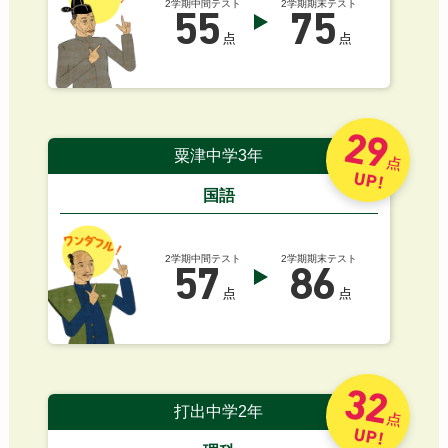
2学期中間テスト
2学期期末テスト
55
75
点
点
29
粟津中学3年
点
UP!
国語
2学期中間テスト
2学期期末テスト
57
86
点
点
32
打出中学2年
点
UP!