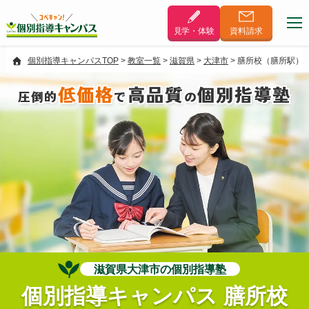
見学・体験
資料
請求
個別指導キャンパスTOP
>
教室一覧
>
滋賀県
>
大津市
>
膳所校（膳所駅）
低価格
高品質
個別指導塾
圧倒的
で
の
滋賀県大津市の個別指導塾
個別指導キャンパス 膳所校