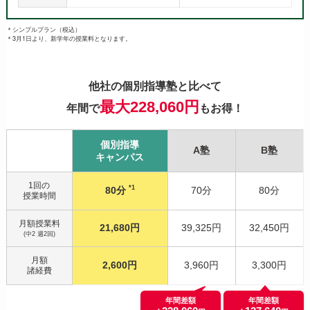
＊シンプルプラン（税込）
＊3月1日より、新学年の授業料となります。
他社の個別指導塾と比べて
最大228,060円
年間で
もお得！
個別指導
A塾
B塾
キャンパス
1回の
*1
80分
70分
80分
授業時間
月額授業料
21,680円
39,325円
32,450円
(中2 週2回)
月額
2,600円
3,960円
3,300円
諸経費
年間差額
年間差額