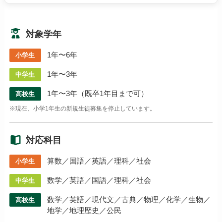
対象学年
1年〜6年
小学生
1年〜3年
中学生
1年〜3年（既卒1年目まで可）
高校生
※現在、小学1年生の新規生徒募集を停止しています。
対応科目
算数／国語／英語／理科／社会
小学生
数学／英語／国語／理科／社会
中学生
数学／英語／現代文／古典／物理／化学／生物／
高校生
地学／地理歴史／公民