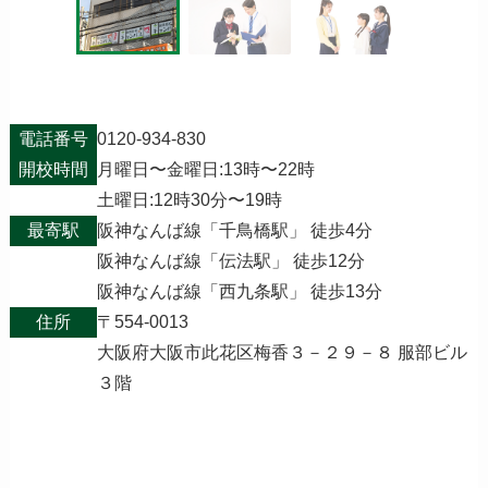
電話番号
0120-934-830
開校時間
月曜日〜金曜日:13時〜22時
土曜日:12時30分〜19時
最寄駅
阪神なんば線「千鳥橋駅」 徒歩4分
阪神なんば線「伝法駅」 徒歩12分
阪神なんば線「西九条駅」 徒歩13分
住所
〒554-0013
大阪府大阪市此花区梅香３－２９－８ 服部ビル
３階