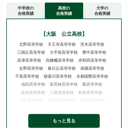
中学校の
高校の
大学の
合格実績
合格実績
合格実績
【大阪 公立高校】
北野高等学校
天王寺高等学校
茨木高等学校
三国丘高等学校
大手前高等学校
豊中高等学校
高津高等学校
四條畷高等学校
岸和田高等学校
生野高等学校
春日丘高等学校
泉陽高等学校
千里高等学校
寝屋川高等学校
水都国際高等学校
池田高等学校
富田林高等学校
鳳高等学校
住吉高等学校
八尾高等学校
和泉高等学校
三島高等学校
清水谷高等学校
箕面高等学校
府立東高等学校
北千里高等学校
夕陽丘高等学校
牧野高等学校
泉北高等学校
槻の木高等学校
もっと見る
今宮高等学校
市岡高等学校
桜塚高等学校