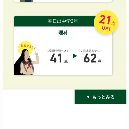
21
春日出中学2年
点
UP!
理科
2学期中間テスト
2学期期末テスト
41
62
点
点
▼ もっとみる