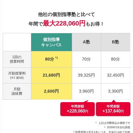
他社の個別指導塾と比べて
最大228,060円
年間で
もお得！
個別指導
A塾
B塾
キャンパス
1回の
*1
80分
70分
80分
授業時間
月額授業料
21,680円
39,325円
32,450円
(中2 週2回)
月額
2,600円
3,960円
3,300円
諸経費
年間差額
年間差額
+228,060
+137,640
円
円
＊ 上記は消費税込み価格です
＊ 2026年5月自社調査
＊指導形態は先生1名につき、生徒2〜4名で比較