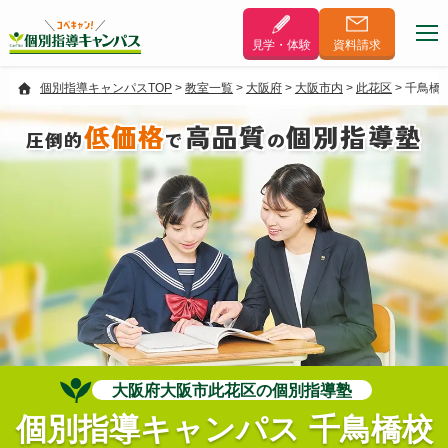
見学・体験
資料
請求
個別指導キャンパスTOP
>
教室一覧
>
大阪府
>
大阪市内
>
此花区
>
千鳥橋
低価格
高品質
個別指導塾
圧倒的
で
の
大阪府大阪市此花区の個別指導塾
個別指導キャンパス 千鳥橋校