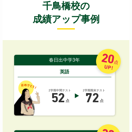
千鳥橋校の
成績アップ事例
20
春日出中学3年
点
UP!
英語
2学期中間テスト
2学期期末テスト
52
72
点
点