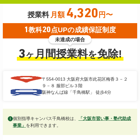
4,320
授業料
月額
円〜
1
教科
20
点UPの成績保証制度
未達成の場合
3
月間授業料
免除!
ヶ
を
〒554-0013
大阪府大阪市此花区梅香３－２
９－８ 服部ビル３階
阪神なんば線「千鳥橋駅」 徒歩4分
個別指導キャンパス千鳥橋校は、
「大阪市習い事・塾代助成
!
事業」
を利用できます。