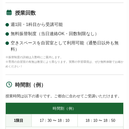
授業回数
週1回・1科目から受講可能
無料振替制度（当日連絡OK・回数制限なし）
空きスペースを自習室として利用可能（通塾日以外も無
料）
※振替制度の詳細は入塾時にご案内します。
※専用の自習室の有無は教室により異なります。実際の学習環境は、ぜひ無料体験でお確か
めください！
時間割（例）
授業時間は以下の通りです。ご都合に合わせてご受講いただけます。
時間割（例）
1限目
17：30 〜 18：10
18：10 〜 18：50