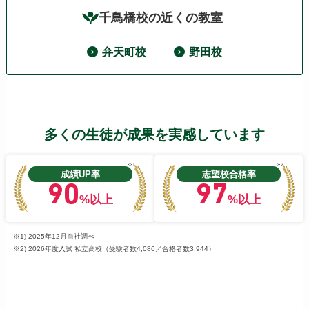
千鳥橋校の近くの教室
弁天町校
野田校
多くの生徒が成果を実感しています
※1
※2
成績UP率
志望校合格率
90
97
%以上
%以上
※1) 2025年12月自社調べ
※2) 2026年度入試 私立高校（受験者数4,086／合格者数3,944）