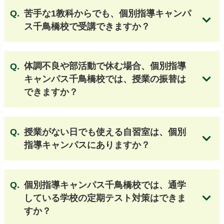
大阪国際高等学校
大谷高等学校（大阪）
苦手な1教科からでも、個別指導キャンパ
箕面自由学園高等学校
追手門学院高等学校
ス千鳥橋校で受講できますか？
関西大学第一高等学校
関西創価高等学校
帝塚山学院泉ヶ丘高等学校
関西大学高等部
同志社香里高等学校
履正社高等学校
体調不良や部活動で休む場合、個別指導
上宮高等学校
関西大学北陽高等学校
キャンパス千鳥橋校では、授業の振替は
金光八尾高等学校
大阪青凌高等学校
個別指導キャンパスの授業料はこちら
できますか？
常翔学園高等学校
浪速高等学校
早稲田大阪高等学校
大阪学芸高等学校
大阪公立大学工業高等専門学校
授業がない日でも使える自習室は、個別
利晶学園大阪立命館高等学校
指導キャンパスにありますか？
東海大学付属大阪仰星高等学校
常翔啓光学園高等学校 他
個別指導キャンパス千鳥橋校では、通学
している学校の定期テスト対策はできま
すか？