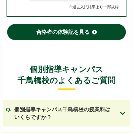
東住吉高等学校
山田高等学校
※過去入試結果より一部抜粋
府立いちりつ高等学校
佐野高等学校
布施高等学校
登美丘高等学校
府立桜和高等学校
枚方高等学校
河南高等学校
刀根山高等学校
合格者の体験記を見る
高槻北高等学校
旭高等学校
阿倍野高等学校
久米田高等学校
狭山高等学校 他
【大阪 国立・私立高校】
個別指導キャンパス
清風南海高等学校
四天王寺高等学校
千鳥橋校のよくあるご質問
大阪桐蔭高等学校
桃山学院高等学校
関西大倉高等学校
開明高等学校
国立大阪教育大学附属天王寺校舎
個別指導キャンパス千鳥橋校の授業料は
国立大阪教育大学附属平野校舎
清教学園高等学校
いくらですか？
清風高等学校
大阪女学院高等学校
近畿大学附属高等学校
初芝富田林高等学校