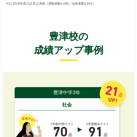
※2) 2026年度入試 私立高校（受験者数4,086／合格者数3,944）
豊津校の
成績アップ事例
21
豊津中学3年
点
UP!
社会
2学期中間テスト
2学期期末テスト
70
91
点
点