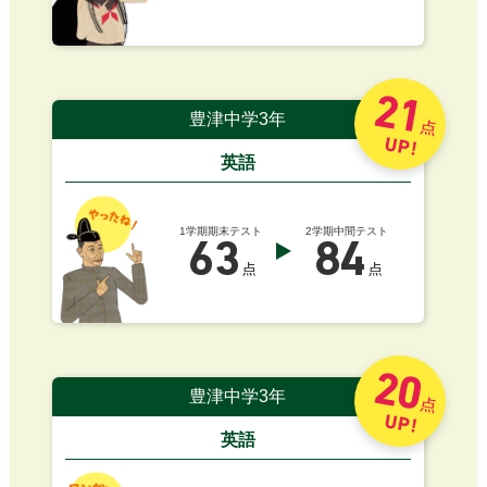
21
豊津中学3年
点
UP!
英語
1学期期末テスト
2学期中間テスト
63
84
点
点
20
豊津中学3年
点
UP!
英語