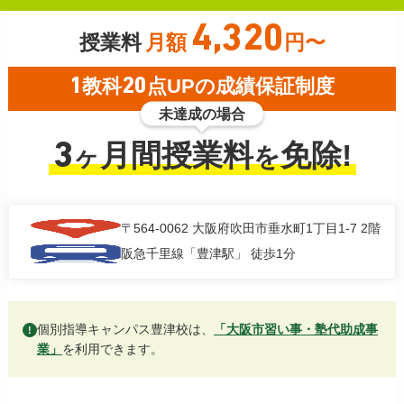
4,320
授業料
月額
円〜
1
教科
20
点UPの成績保証制度
未達成の場合
3
月間授業料
免除!
ヶ
を
〒564-0062
大阪府吹田市垂水町1丁目1-7 2階
阪急千里線「豊津駅」 徒歩1分
個別指導キャンパス豊津校は、
「大阪市習い事・塾代助成事
!
業」
を利用できます。