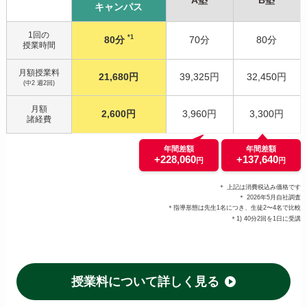
キャンパス
1回の
*1
80分
70分
80分
授業時間
月額授業料
21,680円
39,325円
32,450円
(中2 週2回)
月額
2,600円
3,960円
3,300円
諸経費
年間差額
年間差額
+228,060
+137,640
円
円
＊ 上記は消費税込み価格です
＊ 2026年5月自社調査
＊指導形態は先生1名につき、生徒2〜4名で比較
＊1) 40分2回を1日に受講
授業料について詳しく見る