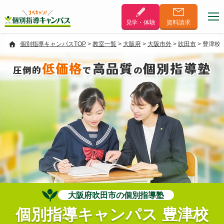
見学・体験
資料
請求
個別指導キャンパスTOP
>
教室一覧
>
大阪府
>
大阪市外
>
吹田市
>
豊津校
低価格
高品質
個別指導塾
圧倒的
で
の
大阪府吹田市の個別指導塾
個別指導キャンパス 豊津校