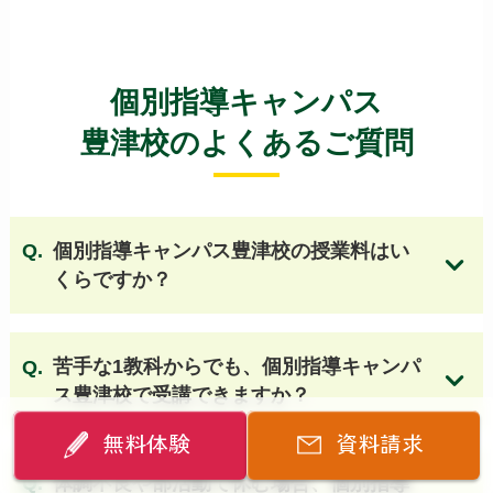
久米田高等学校
狭山高等学校 他
【大阪 国立・私立高校】
個別指導キャンパス
清風南海高等学校
四天王寺高等学校
豊津校のよくあるご質問
大阪桐蔭高等学校
桃山学院高等学校
関西大倉高等学校
開明高等学校
国立大阪教育大学附属天王寺校舎
個別指導キャンパス豊津校の授業料はい
国立大阪教育大学附属平野校舎
清教学園高等学校
くらですか？
清風高等学校
大阪女学院高等学校
近畿大学附属高等学校
初芝富田林高等学校
大阪国際高等学校
大谷高等学校（大阪）
苦手な1教科からでも、個別指導キャンパ
箕面自由学園高等学校
追手門学院高等学校
ス豊津校で受講できますか？
関西大学第一高等学校
関西創価高等学校
帝塚山学院泉ヶ丘高等学校
関西大学高等部
無料体験
資料請求
同志社香里高等学校
履正社高等学校
体調不良や部活動で休む場合、個別指導