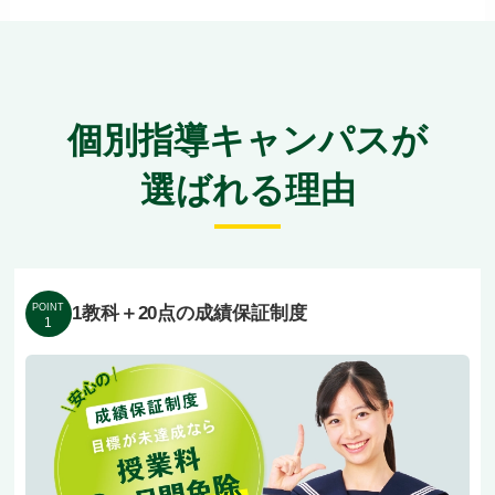
当校は、豊津小・吹田二小、豊津中・片山中、千
里高・関大一高など、近隣の生徒さんが多数通う
地域密着の学習塾です。お子様の「つまずき」の
原因までさかのぼるオーダーメイドのカリキュラ
個別指導キャンパスが
ムと、「褒めて伸ばす」指導で、無理なく遅れを
選ばれる理由
取り戻します。
ご家庭をサポートする安心のシステムも当校の強
みです。地域最安水準の月謝に加え、「1科目＋
POINT
1教科＋20点の成績保証制度
1
20点」の成績保証制度で結果にこだわります。
急な体調不良などのお休みでも無料で振替ができ
るため、お忙しいご家庭でも安心です。