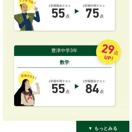
1学期期末テスト
2学期中間テスト
55
75
点
点
29
豊津中学3年
点
UP!
数学
1学期中間テスト
1学期期末テスト
55
84
点
点
▼ もっとみる