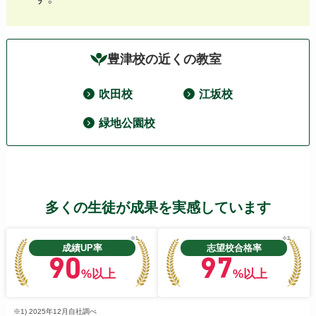
豊津校の近くの教室
吹田校
江坂校
緑地公園校
多くの生徒が成果を実感しています
※1
※2
成績UP率
志望校合格率
90
97
%以上
%以上
※1) 2025年12月自社調べ