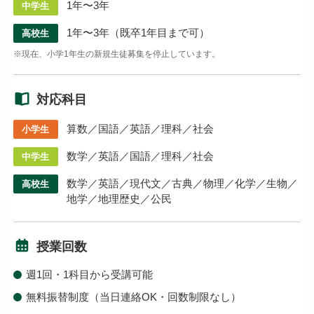
1年〜3年
中学生
1年〜3年（既卒1年目まで可）
高校生
※現在、小学1年生の新規生徒募集を停止しています。
対応科目
算数／国語／英語／理科／社会
小学生
数学／英語／国語／理科／社会
中学生
数学／英語／現代文／古典／物理／化学／生物／
高校生
地学／地理歴史／公民
授業回数
週1回・1科目から受講可能
無料振替制度（当日連絡OK・回数制限なし）