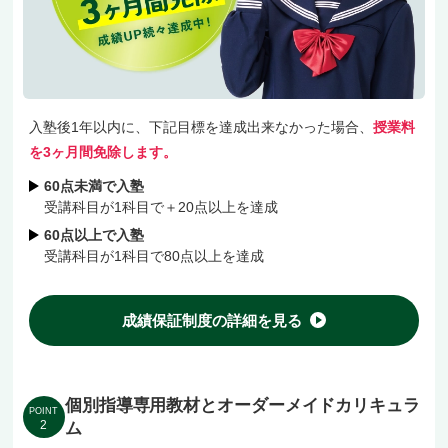
阪急千里線「豊津駅」改札から徒歩1分。雨に濡
れず、夜道も明るいため安全に通塾いただけま
す。
入塾後1年以内に、下記目標を達成出来なかった場合、
授業料
塾選びに迷われましたら、まずは無料体験にお越
を3ヶ月間免除します。
しいただき、実際の教室の雰囲気をご体感くださ
60点未満で入塾
受講科目が1科目で＋20点以上を達成
い！
60点以上で入塾
受講科目が1科目で80点以上を達成
成績保証制度の詳細を見る
個別指導専用教材とオーダーメイドカリキュラ
POINT
2
ム