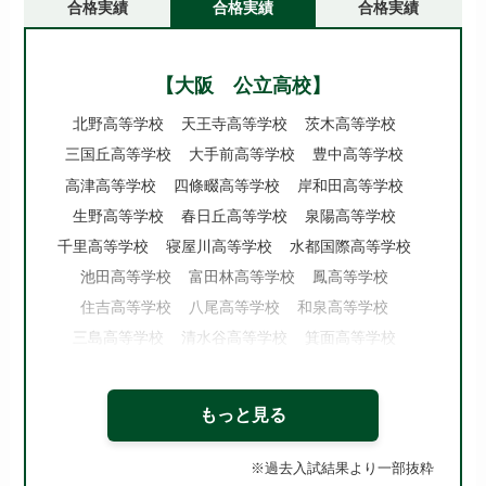
合格実績
合格実績
合格実績
【大阪 公立高校】
北野高等学校
天王寺高等学校
茨木高等学校
三国丘高等学校
大手前高等学校
豊中高等学校
高津高等学校
四條畷高等学校
岸和田高等学校
生野高等学校
春日丘高等学校
泉陽高等学校
千里高等学校
寝屋川高等学校
水都国際高等学校
池田高等学校
富田林高等学校
鳳高等学校
住吉高等学校
八尾高等学校
和泉高等学校
三島高等学校
清水谷高等学校
箕面高等学校
府立東高等学校
北千里高等学校
夕陽丘高等学校
牧野高等学校
泉北高等学校
槻の木高等学校
もっと見る
今宮高等学校
市岡高等学校
桜塚高等学校
東住吉高等学校
山田高等学校
※過去入試結果より一部抜粋