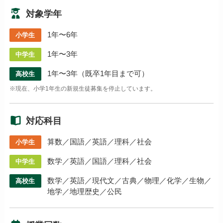
対象学年
1年〜6年
小学生
1年〜3年
中学生
1年〜3年（既卒1年目まで可）
高校生
※現在、小学1年生の新規生徒募集を停止しています。
対応科目
算数／国語／英語／理科／社会
小学生
数学／英語／国語／理科／社会
中学生
数学／英語／現代文／古典／物理／化学／生物／
高校生
地学／地理歴史／公民