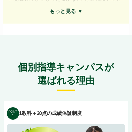
くことがよくあります。
もっと見る ▼
ご安心ください。当校は学区が異なっても、それ
ぞれの学校の授業進度や定期テスト範囲に合わせ
て指導しています。
山田第五小・千里丘小・南山田小・山田二小、千
個別指導キャンパスが
里丘中・山田中・片山中、大阪青凌高・吹田東
選ばれる理由
高・山田高など、地元の様々な学校から生徒さん
が集まり、学区をまたいだ生徒同士で活気のある
教室になっていますよ。
POINT
1教科＋20点の成績保証制度
1
授業中は先生の指導と生徒の質問の声しか聞こえ
ないほど集中していますが、休憩時間はアットホ