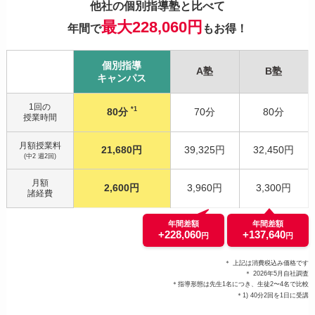
他社の個別指導塾と比べて
最大228,060円
年間で
もお得！
個別指導
A塾
B塾
キャンパス
1回の
*1
80分
70分
80分
授業時間
月額授業料
21,680円
39,325円
32,450円
(中2 週2回)
月額
2,600円
3,960円
3,300円
諸経費
年間差額
年間差額
+228,060
+137,640
円
円
＊ 上記は消費税込み価格です
＊ 2026年5月自社調査
＊指導形態は先生1名につき、生徒2〜4名で比較
＊1) 40分2回を1日に受講