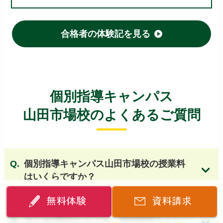
府立いちりつ高等学校
佐野高等学校
布施高等学校
登美丘高等学校
府立桜和高等学校
枚方高等学校
河南高等学校
刀根山高等学校
合格者の体験記を見る
高槻北高等学校
旭高等学校
阿倍野高等学校
久米田高等学校
狭山高等学校 他
【大阪 国立・私立高校】
個別指導キャンパス
清風南海高等学校
四天王寺高等学校
山田市場校のよくあるご質問
大阪桐蔭高等学校
桃山学院高等学校
関西大倉高等学校
開明高等学校
国立大阪教育大学附属天王寺校舎
個別指導キャンパス山田市場校の授業料
国立大阪教育大学附属平野校舎
清教学園高等学校
はいくらですか？
清風高等学校
大阪女学院高等学校
近畿大学附属高等学校
初芝富田林高等学校
無料体験
資料請求
大阪国際高等学校
大谷高等学校（大阪）
苦手な1教科からでも、個別指導キャンパ
箕面自由学園高等学校
追手門学院高等学校