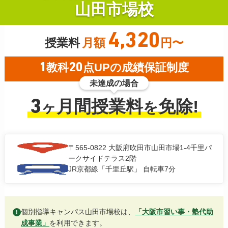
山田市場校
4,320
授業料
月額
円〜
1
教科
20
点UPの成績保証制度
未達成の場合
3
月間授業料
免除!
ヶ
を
〒565-0822
大阪府吹田市山田市場1-4千里パ
ークサイドテラス2階
JR京都線「千里丘駅」 自転車7分
個別指導キャンパス山田市場校は、
「大阪市習い事・塾代助
!
成事業」
を利用できます。