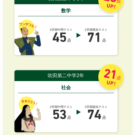
点
UP!
数学
2学期中間テスト
2学期期末テスト
45
71
点
点
21
吹田第二中学2年
点
UP!
社会
2学期中間テスト
2学期期末テスト
53
74
点
点