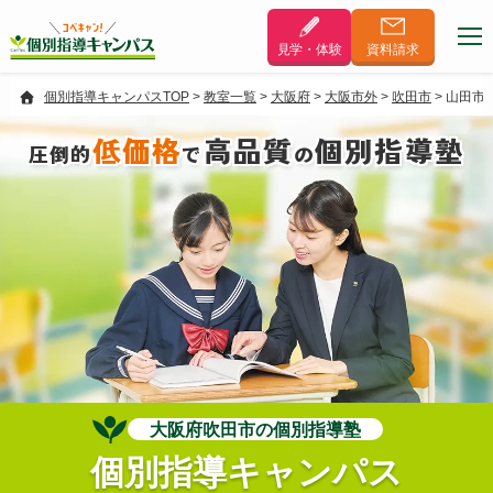
見学・体験
資料
請求
個別指導キャンパスTOP
>
教室一覧
>
大阪府
>
大阪市外
>
吹田市
>
山田市
低価格
高品質
個別指導塾
圧倒的
で
の
大阪府吹田市の個別指導塾
個別指導キャンパス