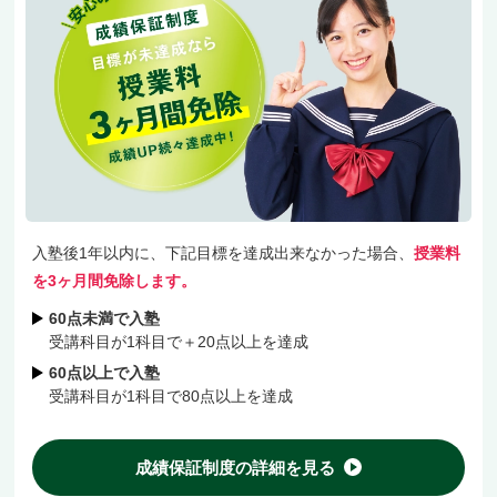
ームな雰囲気。メリハリのきいた空間がここの魅
力です。
千里丘駅・摂津市駅・岸辺駅エリアから自転車で
通える立地で、市場池公園向かいの分かりやすい
場所にあります。
入塾後1年以内に、下記目標を達成出来なかった場合、
授業料
結果への自信から「1科目＋20点」成績保証もご
を3ヶ月間免除します。
用意していますし、家計にやさしい地域最安水準
60点未満で入塾
受講科目が1科目で＋20点以上を達成
の授業料で、続けやすさにも配慮していますよ。
60点以上で入塾
受講科目が1科目で80点以上を達成
無料体験を受け付けていますので、ぜひ一度教室
を覗いてみてくださいね！
成績保証制度の詳細を見る