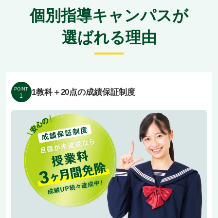
高・川口市立高などの生徒さんが在籍中。川口
個別指導キャンパスが
市・蕨市方面の学校別テスト対策を地域密着でサ
選ばれる理由
ポートしています。
優しく丁寧な講師陣がそろい、内気なお子様もす
ぐに教室になじんでいただけます。
POINT
1教科＋20点の成績保証制度
1
授業料は地域最安水準でご家計に優しく、結果に
責任を持つ「1科目＋20点」未達3ヶ月授業料免
除の独自保証、お休みもカバーする無料振替制度
もご用意しました。
JR京浜東北線「蕨駅」エリアから自転車でアク
セス可能な立地で、川口市・蕨市方面の幅広いご