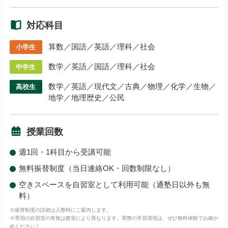
対応科目
算数／国語／英語／理科／社会
小学生
数学／英語／国語／理科／社会
中学生
数学／英語／現代文／古典／物理／化学／生物／
高校生
地学／地理歴史／公民
授業回数
週1回・1科目から受講可能
無料振替制度（当日連絡OK・回数制限なし）
空きスペースを自習室として利用可能（通塾日以外も無
料）
※振替制度の詳細は入塾時にご案内します。
※専用の自習室の有無は教室により異なります。実際の学習環境は、ぜひ無料体験でお確か
めください！