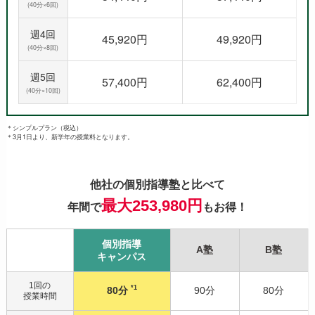
(40分×6回)
週4回
45,920円
49,920円
(40分×8回)
週5回
57,400円
62,400円
(40分×10回)
＊シンプルプラン（税込）
＊3月1日より、新学年の授業料となります。
他社の個別指導塾と比べて
最大253,980円
年間で
もお得！
個別指導
A塾
B塾
キャンパス
1回の
*1
80分
90分
80分
授業時間