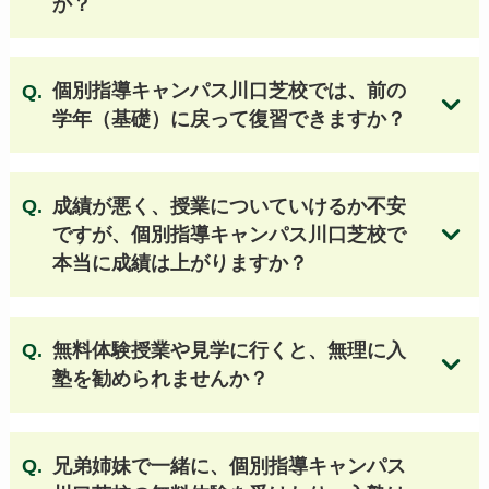
か？
豊南高等学校
大森学園高等学校 他
【千葉 公立高校】
個別指導キャンパス川口芝校では
、前の
学年（基礎）に戻って復習できますか？
小金高等学校
薬園台高等学校
船橋東高等学校
鎌ヶ谷高等学校
柏南高等学校
国府台高等学校
松戸国際高等学校
国分高等学校
柏中央高等学校
成績が悪く、授業についていけるか不安
柏の葉高等学校
船橋芝山高等学校
ですが、個別指導キャンパス川口芝校で
市川東高等学校
我孫子高等学校
本当に成績は上がりますか？
流山おおたかの森高等学校
佐倉高等学校（第4学区） 他
無料体験授業や見学に行くと、無理に入
塾を勧められませんか？
【千葉 私立高校】
専修大学松戸高等学校
八千代松陰高等学校
麗澤高等学校
日出学園高等学校
兄弟姉妹で一緒に、個別指導キャンパス
昭和学院高等学校
流通経済大学付属柏高等学校