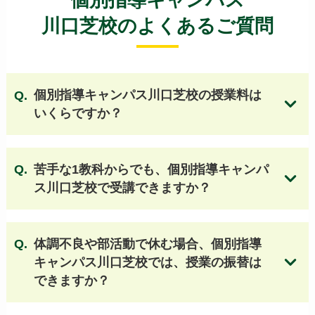
個別指導キャンパス
日比谷高等学校
新宿高等学校
都立国際高等学校
川口芝校のよくあるご質問
竹早高等学校
小松川高等学校
三田高等学校
都立駒場高等学校
北園高等学校
都立城東高等学校
文京高等学校
目黒高等学校
上野高等学校
狛江高等学校
井草高等学校
個別指導キャンパス川口芝校の授業料は
広尾高等学校
墨田川高等学校
豊島高等学校
いくらですか？
江戸川高等学校
神代高等学校
深川高等学校
工芸高等学校
総合芸術高等学校
武蔵丘高等学校
江北高等学校
科学技術高等学校
向丘高等学校
苦手な1教科からでも、個別指導キャンパ
都立東高等学校 他
ス川口芝校で受講できますか？
【東京 私立高校】
体調不良や部活動で休む場合、個別指導
朋優学院高等学校
城北高等学校
キャンパス川口芝校では、授業の振替は
帝京大学高等学校
明治学院高等学校
個別指導キャンパスの授業料はこちら
できますか？
國學院高等学校
淑徳高等学校
錦城高等学校
日本大学鶴ヶ丘高等学校
東洋高等学校