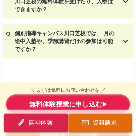
川口芝校の無料体験を受けたり、入塾は
東京学館浦安高等学校
できますか？
二松学舎大学附属柏高等学校
千葉英和高等学校
千葉商科大学付属高等学校
千葉経済大学附属高等学校
個別指導キャンパス川口芝校では、 月の
和洋国府台女子高等学校
途中入塾や、季節講習だけの参加は可能
成績保証制度についてはこちら
土浦日本大学高等学校（茨城県）
ですか？
東洋大学附属牛久高等学校（茨城県） 他
無料体験授業のお申し込みはこちら
＼ まずは気軽にお問い合わせを ／
無料体験授業
申し込む
無料体験授業のお申し込みはこちら
に
40
秒
＼ 簡単手続き
／
無料体験
資料請求
資料請求
こちら
は