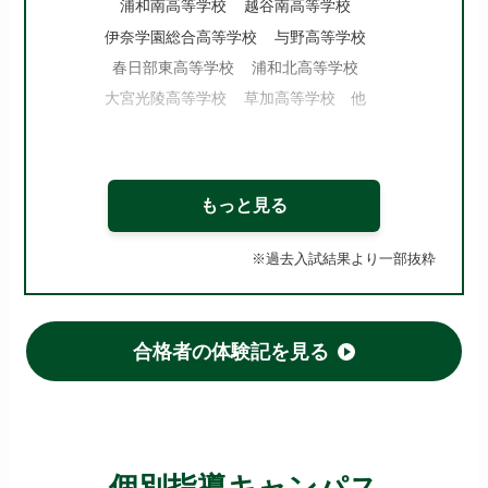
浦和南高等学校
越谷南高等学校
伊奈学園総合高等学校
与野高等学校
春日部東高等学校
浦和北高等学校
大宮光陵高等学校
草加高等学校 他
【埼玉 国立・私立高校】
立教新座高等学校
川越東高等学校
もっと見る
春日部共栄高等学校
狭山ヶ丘高等学校
※過去入試結果より一部抜粋
星野高等学校
武南高等学校
浦和麗明高等学校
叡明高等学校
浦和学院高等学校
埼玉栄高等学校
筑波大学附属坂戸高等学校(国立)
合格者の体験記を見る
浦和実業学園高等学校
花咲徳栄高等学校
西武台高等学校 他
【東京 公立高校】