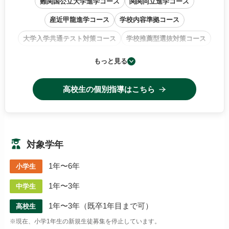
難関国公立大学進学コース
関関同立進学コース
産近甲龍進学コース
学校内容準拠コース
大学入学共通テスト対策コース
学校推薦型選抜対策コース
小論文・作文特訓コース
もっと見る
高校生の個別指導はこちら
対象学年
1年〜6年
小学生
1年〜3年
中学生
1年〜3年（既卒1年目まで可）
高校生
※現在、小学1年生の新規生徒募集を停止しています。