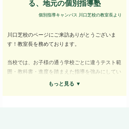
る、地元の個別指導塾
個別指導キャンパス 川口芝校の教室長より
川口芝校のページにご来訪ありがとうございま
す！教室長を務めております。
当校では、お子様の通う学校ごとに違うテスト範
囲・教科書・進度を踏まえた指導を強みにしてい
ます。中央のホワイトボードを使って一斉に進め
もっと見る ▼
る授業ではなく、講師1名に対して生徒2〜3名ま
での個別指導なので、お子様一人ひとりにぴった
りの内容で進めていけますよ。
地元の芝南小・芝小、芝中・芝東中、蕨高・武南