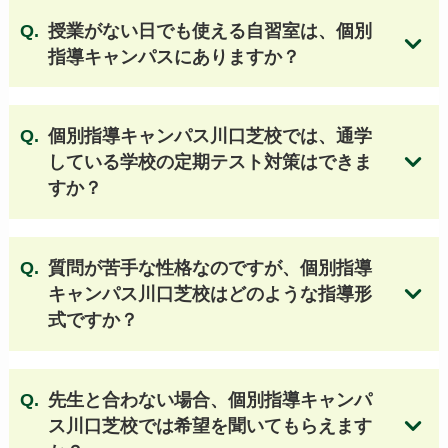
淑徳巣鴨高等学校
日本大学第二高等学校
授業がない日でも使える自習室は、個別
安田学園高等学校
江戸川女子高等学校
指導キャンパスにありますか？
日本大学櫻丘高等学校
創価高等学校
駒込高等学校
北里大学附属順天高等学校
日本大学豊山高等学校
桜丘高等学校
個別指導キャンパス川口芝校では、通学
十文字高等学校
東洋大学京北高等学校
している学校の定期テスト対策はできま
すか？
専修大学附属高等学校
豊島学院高等学校
京華高等学校
東京成徳大学高等学校
実践学園高等学校
足立学園高等学校
質問が苦手な性格なのですが、個別指導
郁文館高等学校
文化学園大学杉並高等学校
キャンパス川口芝校はどのような指導形
日本大学第一高等学校
杉並学院高等学校
式ですか？
駒澤大学高等学校
日本大学豊山女子高等学校
無料体験授業のお申し込みはこちら
大東文化大学第一高等学校
目黒日本大学高等学校
昭和第一学園高等学校
武蔵野大学高等学校
先生と合わない場合、個別指導キャンパ
日本工業大学駒場高等学校
成立学園高等学校
ス川口芝校では希望を聞いてもらえます
目白研心高等学校
関東第一高等学校