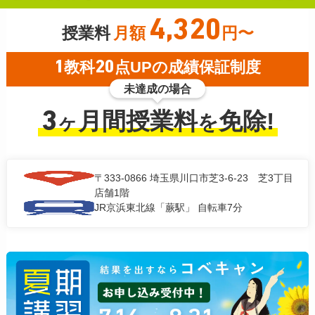
4,320
授業料
月額
円〜
1
教科
20
点UPの成績保証制度
未達成の場合
3
月間授業料
免除!
ヶ
を
〒333-0866
埼玉県川口市芝3-6-23 芝3丁目
店舗1階
JR京浜東北線「蕨駅」 自転車7分