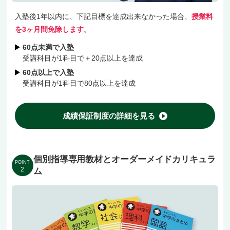
家庭からお越しいただいています。
入塾後1年以内に、下記目標を達成出来なかった場合、
授業料
を3ヶ月間免除します。
学校別の対策をお考えの方、まずは無料体験でぜ
60点未満で入塾
受講科目が1科目で＋20点以上を達成
ひご相談くださいね！
60点以上で入塾
受講科目が1科目で80点以上を達成
成績保証制度の詳細を見る
個別指導専用教材とオーダーメイドカリキュラ
POINT
2
ム