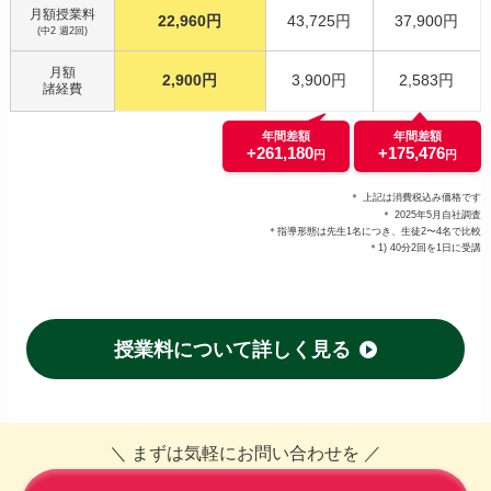
月額授業料
22,960円
43,725円
37,900円
(中2 週2回)
月額
2,900円
3,900円
2,583円
諸経費
年間差額
年間差額
+261,180
+175,476
円
円
＊ 上記は消費税込み価格です
＊ 2025年5月自社調査
＊指導形態は先生1名につき、生徒2〜4名で比較
＊1) 40分2回を1日に受講
授業料について詳しく見る
＼ まずは気軽にお問い合わせを ／