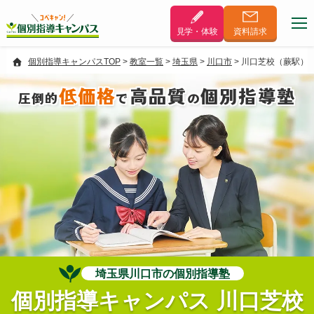
見学・体験
資料
請求
個別指導キャンパスTOP
>
教室一覧
>
埼玉県
>
川口市
>
川口芝校（蕨駅）
低価格
高品質
個別指導塾
圧倒的
で
の
埼玉県川口市の個別指導塾
個別指導キャンパス 川口芝校