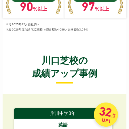
90
97
%以上
%以上
※1) 2025年12月自社調べ
※2) 2026年度入試 私立高校（受験者数4,086／合格者数3,944）
川口芝校の
成績アップ事例
32
岸川中学3年
点
UP!
英語