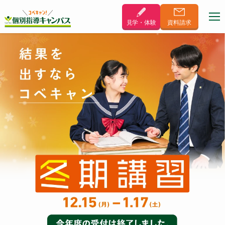
見学・体験
資料
請求