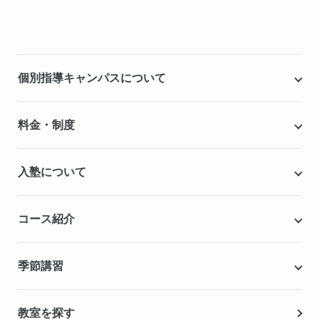
個別指導キャンパスについて
個別指導キャンパスとは
料金・制度
安心の成績保証制度
授業料
入塾について
こだわりの個別指導専用教材
塾代助成事業・習い事応援事業
自慢の厳選講師陣紹介
入塾までの流れ
コース紹介
無料学力診断テスト
合格実績・合格体験記
Q&A（よくある質問）
小学生の個別指導コース
季節講習
無料体験授業
中学生の個別指導コース
資料請求
春期講習
教室を探す
高校生の個別指導コース