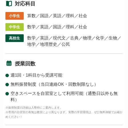
対応科目
算数／国語／英語／理科／社会
小学生
数学／英語／国語／理科／社会
中学生
数学／英語／現代文／古典／物理／化学／生物／
高校生
地学／地理歴史／公民
授業回数
週1回・1科目から受講可能
無料振替制度（当日連絡OK・回数制限なし）
空きスペースを自習室として利用可能（通塾日以外も無
料）
※振替制度の詳細は入塾時にご案内します。
※専用の自習室の有無は教室により異なります。実際の学習環境は、ぜひ無料体験でお確か
めください！