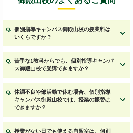
御殿山校のよくあるご質問
大阪桐蔭高等学校
桃山学院高等学校
関西大倉高等学校
開明高等学校
国立大阪教育大学附属天王寺校舎
個別指導キャンパス御殿山校の授業料は
国立大阪教育大学附属平野校舎
清教学園高等学校
いくらですか？
清風高等学校
大阪女学院高等学校
近畿大学附属高等学校
初芝富田林高等学校
大阪国際高等学校
大谷高等学校（大阪）
苦手な1教科からでも、個別指導キャンパ
箕面自由学園高等学校
追手門学院高等学校
ス御殿山校で受講できますか？
関西大学第一高等学校
関西創価高等学校
帝塚山学院泉ヶ丘高等学校
関西大学高等部
同志社香里高等学校
履正社高等学校
体調不良や部活動で休む場合、個別指導
上宮高等学校
関西大学北陽高等学校
キャンパス御殿山校では、授業の振替は
金光八尾高等学校
大阪青凌高等学校
個別指導キャンパスの授業料はこちら
できますか？
常翔学園高等学校
浪速高等学校
早稲田大阪高等学校
大阪学芸高等学校
大阪公立大学工業高等専門学校
授業がない日でも使える自習室は、個別