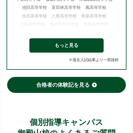
池田高等学校
富田林高等学校
鳳高等学校
住吉高等学校
八尾高等学校
和泉高等学校
三島高等学校
清水谷高等学校
箕面高等学校
府立東高等学校
北千里高等学校
夕陽丘高等学校
牧野高等学校
泉北高等学校
槻の木高等学校
もっと見る
今宮高等学校
市岡高等学校
桜塚高等学校
東住吉高等学校
山田高等学校
※過去入試結果より一部抜粋
府立いちりつ高等学校
佐野高等学校
布施高等学校
登美丘高等学校
府立桜和高等学校
枚方高等学校
河南高等学校
刀根山高等学校
合格者の体験記を見る
高槻北高等学校
旭高等学校
阿倍野高等学校
久米田高等学校
狭山高等学校 他
【大阪 国立・私立高校】
個別指導キャンパス
清風南海高等学校
四天王寺高等学校