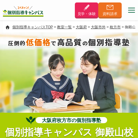
見学・体験
資料
請求
個別指導キャンパスTOP
>
教室一覧
>
大阪府
>
大阪市外
>
枚方市
>
御殿山
低価格
高品質
個別指導塾
圧倒的
で
の
大阪府枚方市の個別指導塾
個別指導キャンパス 御殿山校