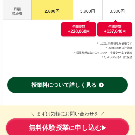
月額
2,600円
3,960円
3,300円
諸経費
年間差額
年間差額
+228,060
+137,640
円
円
＊ 上記は消費税込み価格です
＊ 2026年5月自社調査
＊指導形態は先生1名につき、生徒2〜4名で比較
＊1) 40分2回を1日に受講
授業料について詳しく見る
＼ まずは気軽にお問い合わせを ／
無料体験授業
申し込む
に