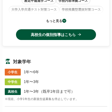
産近甲龍進学コース
学校内容準拠コース
大学入学共通テスト対策コース
学校推薦型選抜対策コース
小論文・作文特訓コース
もっと見る
高校生の個別指導はこちら
対象学年
1年〜6年
小学生
1年〜3年
中学生
1年〜3年（既卒1年目まで可）
高校生
※現在、小学1年生の新規生徒募集を停止しています。