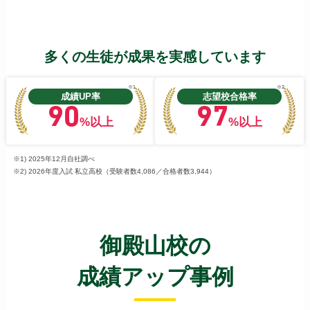
多くの生徒が成果を実感しています
※1
※2
成績UP率
志望校合格率
90
97
%以上
%以上
※1) 2025年12月自社調べ
※2) 2026年度入試 私立高校（受験者数4,086／合格者数3,944）
御殿山校の
成績アップ事例