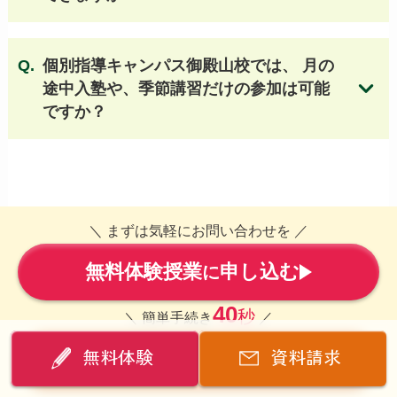
個別指導キャンパス御殿山校では、 月の
途中入塾や、季節講習だけの参加は可能
成績保証制度についてはこちら
ですか？
無料体験授業のお申し込みはこちら
＼ まずは気軽にお問い合わせを ／
無料体験授業
申し込む
無料体験授業のお申し込みはこちら
に
40
秒
＼ 簡単手続き
／
無料体験
資料請求
資料請求
こちら
は