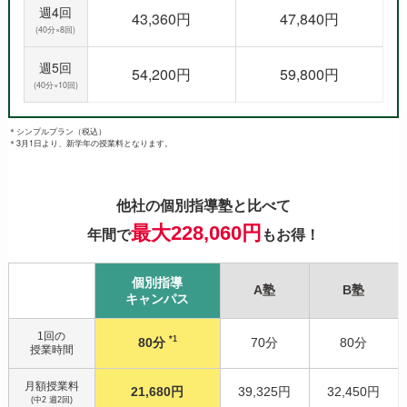
週4回
43,360円
47,840円
(40分×8回)
週5回
54,200円
59,800円
(40分×10回)
＊シンプルプラン（税込）
＊3月1日より、新学年の授業料となります。
他社の個別指導塾と比べて
最大228,060円
年間で
もお得！
個別指導
A塾
B塾
キャンパス
1回の
*1
80分
70分
80分
授業時間
月額授業料
21,680円
39,325円
32,450円
(中2 週2回)