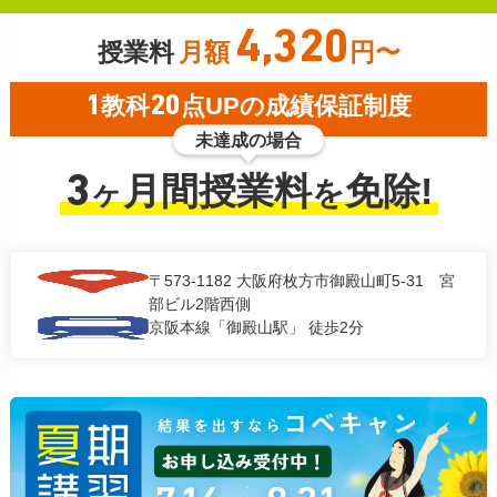
4,320
授業料
月額
円〜
1
教科
20
点UPの成績保証制度
未達成の場合
3
月間授業料
免除!
ヶ
を
〒573-1182
大阪府枚方市御殿山町5-31 宮
部ビル2階西側
京阪本線「御殿山駅」 徒歩2分