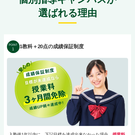
選ばれる理由
POINT
1教科＋20点の成績保証制度
1
入塾後1年以内に、下記目標を達成出来なかった場合、
授業料