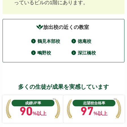
っているビルの1階にあります。
放出校の近くの教室
鶴見本部校
徳庵校
鴫野校
深江橋校
多くの生徒が成果を実感しています
※1
※2
成績UP率
志望校合格率
90
97
%以上
%以上