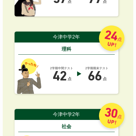
点
点
24
今津中学2年
点
UP!
理科
2学期中間テスト
2学期期末テスト
42
66
点
点
30
今津中学2年
点
UP!
社会