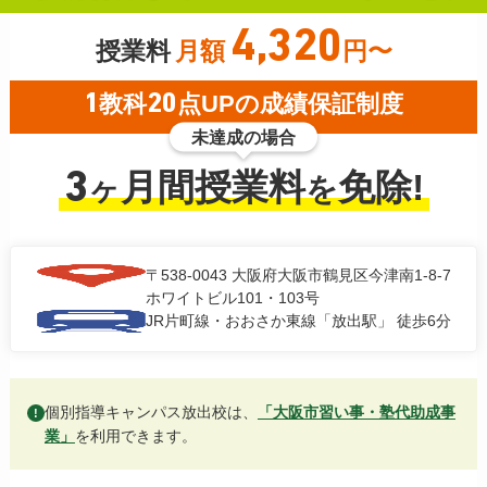
4,320
授業料
月額
円〜
1
教科
20
点UPの成績保証制度
未達成の場合
3
月間授業料
免除!
ヶ
を
〒538-0043
大阪府大阪市鶴見区今津南1-8-7
ホワイトビル101・103号
JR片町線・おおさか東線「放出駅」 徒歩6分
個別指導キャンパス放出校は、
「大阪市習い事・塾代助成事
!
業」
を利用できます。