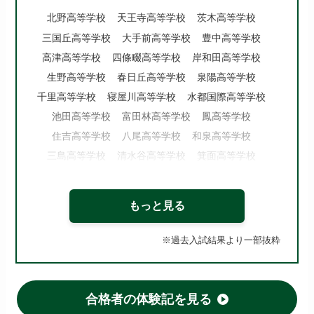
北野高等学校
天王寺高等学校
茨木高等学校
三国丘高等学校
大手前高等学校
豊中高等学校
高津高等学校
四條畷高等学校
岸和田高等学校
生野高等学校
春日丘高等学校
泉陽高等学校
千里高等学校
寝屋川高等学校
水都国際高等学校
池田高等学校
富田林高等学校
鳳高等学校
住吉高等学校
八尾高等学校
和泉高等学校
三島高等学校
清水谷高等学校
箕面高等学校
府立東高等学校
北千里高等学校
夕陽丘高等学校
牧野高等学校
泉北高等学校
槻の木高等学校
もっと見る
今宮高等学校
市岡高等学校
桜塚高等学校
東住吉高等学校
山田高等学校
※過去入試結果より一部抜粋
府立いちりつ高等学校
佐野高等学校
布施高等学校
登美丘高等学校
府立桜和高等学校
枚方高等学校
河南高等学校
刀根山高等学校
合格者の体験記を見る
高槻北高等学校
旭高等学校
阿倍野高等学校