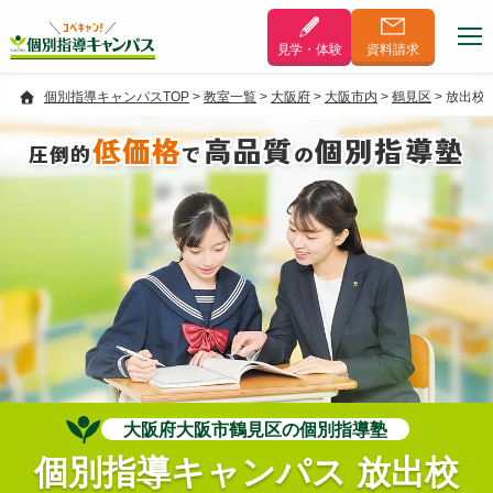
見学・体験
資料
請求
個別指導キャンパスTOP
>
教室一覧
>
大阪府
>
大阪市内
>
鶴見区
>
放出校
低価格
高品質
個別指導塾
圧倒的
で
の
大阪府大阪市鶴見区の個別指導塾
個別指導キャンパス 放出校