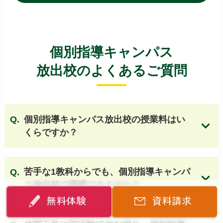
久米田高等学校
狭山高等学校 他
【大阪 国立・私立高校】
個別指導キャンパス
清風南海高等学校
四天王寺高等学校
放出校のよくあるご質問
大阪桐蔭高等学校
桃山学院高等学校
関西大倉高等学校
開明高等学校
国立大阪教育大学附属天王寺校舎
個別指導キャンパス放出校の授業料はい
国立大阪教育大学附属平野校舎
清教学園高等学校
くらですか？
清風高等学校
大阪女学院高等学校
近畿大学附属高等学校
初芝富田林高等学校
大阪国際高等学校
大谷高等学校（大阪）
苦手な1教科からでも、個別指導キャンパ
箕面自由学園高等学校
追手門学院高等学校
ス放出校で受講できますか？
関西大学第一高等学校
関西創価高等学校
無料体験
資料請求
帝塚山学院泉ヶ丘高等学校
関西大学高等部
同志社香里高等学校
履正社高等学校