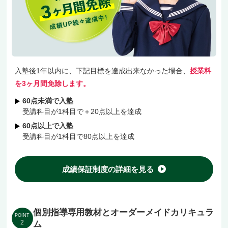
1対2〜3人形式の個別指導ですが、解説は1対1で
じっくり、演習は近くで見守る形で進めるので、
「分かったつもり」のまま放置されることはあり
ません。
入塾後1年以内に、下記目標を達成出来なかった場合、
授業料
急な予定変更にも柔軟対応する無料の振替制度
を3ヶ月間免除します。
や、結果への約束「1科目＋20点」成績保証もご
60点未満で入塾
受講科目が1科目で＋20点以上を達成
用意しています。
60点以上で入塾
受講科目が1科目で80点以上を達成
まずは無料体験で、教室の空気を体感してみませ
んか？
成績保証制度の詳細を見る
個別指導専用教材とオーダーメイドカリキュラ
POINT
2
ム