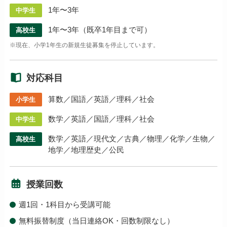
1年〜3年
中学生
1年〜3年（既卒1年目まで可）
高校生
※現在、小学1年生の新規生徒募集を停止しています。
対応科目
算数／国語／英語／理科／社会
小学生
数学／英語／国語／理科／社会
中学生
数学／英語／現代文／古典／物理／化学／生物／
高校生
地学／地理歴史／公民
授業回数
週1回・1科目から受講可能
無料振替制度（当日連絡OK・回数制限なし）