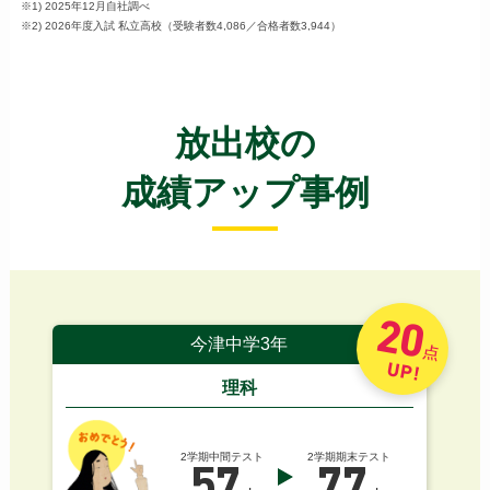
※1) 2025年12月自社調べ
※2) 2026年度入試 私立高校（受験者数4,086／合格者数3,944）
放出校の
成績アップ事例
20
今津中学3年
点
UP!
理科
2学期中間テスト
2学期期末テスト
57
77