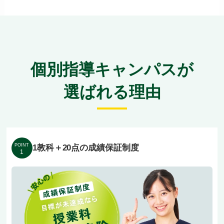
も自転車で通っていただけますよ。多方面からア
クセスできるのは大きな安心ですよね。
今津小・放出小・今福小・諏訪小、今津中・城東
中・緑中、市岡高・近大付属高・清水谷高など、
個別指導キャンパスが
地域の様々な学校の生徒さんが在籍中。各校の進
選ばれる理由
度に合わせた定期テスト対策を地域密着で行える
のが強みです。
教室はあえて広すぎない設計にし、教室長と講師
POINT
1教科＋20点の成績保証制度
1
の目が一人ひとりにしっかり届くようにしていま
す。優しくて楽しい先生ばかりで、おとなしいお
子様もすぐ打ち解けていただけますよ。