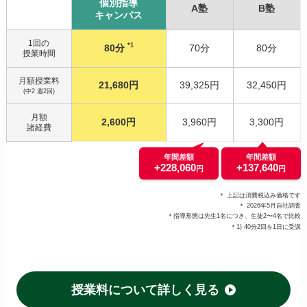
個別指導
A塾
B塾
キャンパス
1回の
*1
80分
70分
80分
授業時間
月額授業料
21,680円
39,325円
32,450円
(中2 週2回)
月額
2,600円
3,960円
3,300円
諸経費
年間差額
年間差額
+228,060
+137,640
円
円
＊ 上記は消費税込み価格です
＊ 2026年5月自社調査
＊指導形態は先生1名につき、生徒2〜4名で比較
＊1) 40分2回を1日に受講
授業料について詳しく見る