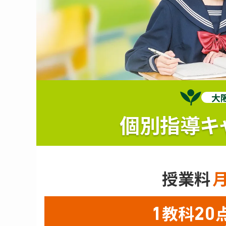
大
個別指導キ
授業料
教科
1
20