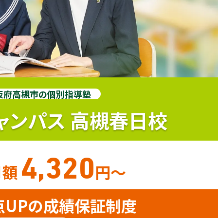
阪府高槻市の個別指導塾
ャンパス
高槻春日校
4,320
月額
円〜
点UPの成績保証制度