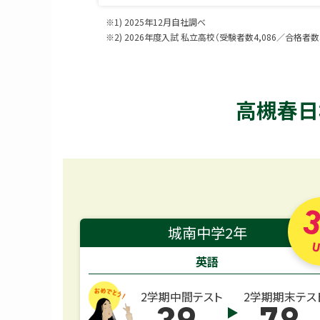
※1) 2025年12月自社調べ
※2) 2026年度入試 私立高校（受験者数4,086／合格者数3
高槻春日
3
城南中学2年
U
英語
2学期中間テスト
2学期期末テス