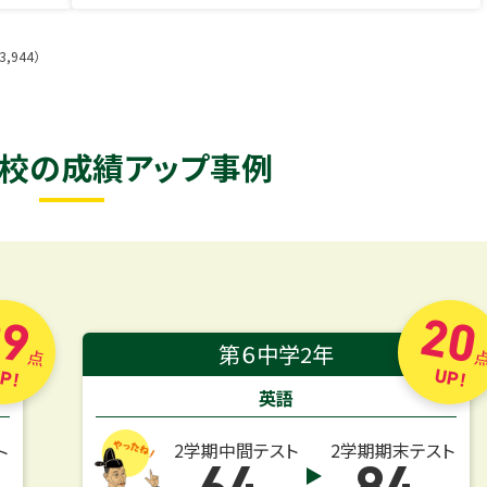
,944）
校の
成績アップ事例
9
20
第６中学2年
点
P!
UP!
英語
2学期中間テスト
2学期期末テスト
ト