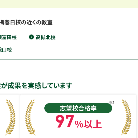
槻春日校の近くの教室
槻富田校
高槻北校
殿山校
徒が成果を実感しています
※2
志望校合格率
97
%以上