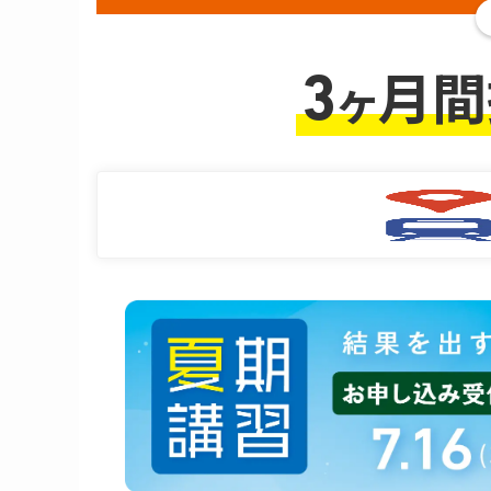
月間
ヶ
3