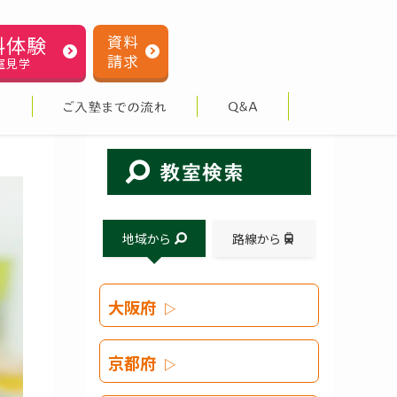
料体験
資料
請求
室見学
地域から
路線から
大阪府
京都府