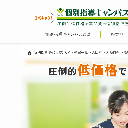
個別指導キャンパスTOP
>
教室一覧
>
大阪府
>
大阪市外
>
高
低価格
圧倒的
で