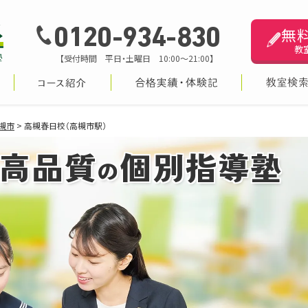
無
0120-934-830
教
【受付時間 平日・土曜日 10:00～21:00】
槻市
>
高槻春日校（高槻市駅）
高品質
個別指導塾
の