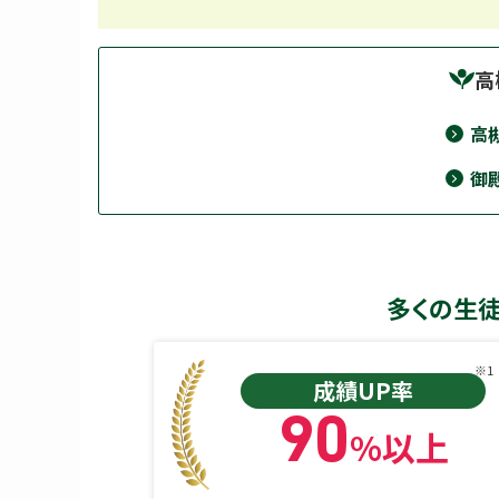
高
高
御
多くの生
※1
成績UP率
90
%以上