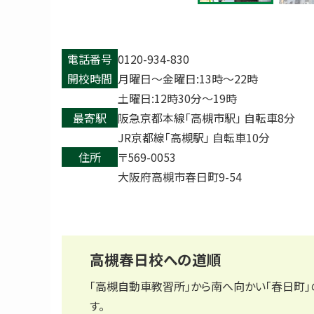
電話番号
0120-934-830
開校時間
月曜日〜金曜日:13時〜22時
土曜日:12時30分〜19時
最寄駅
阪急京都本線「高槻市駅」 自転車8分
JR京都線「高槻駅」 自転車10分
住所
〒569-0053
大阪府高槻市春日町9-54
高槻春日校への道順
「高槻自動車教習所」から南へ向かい「春日町」
す。