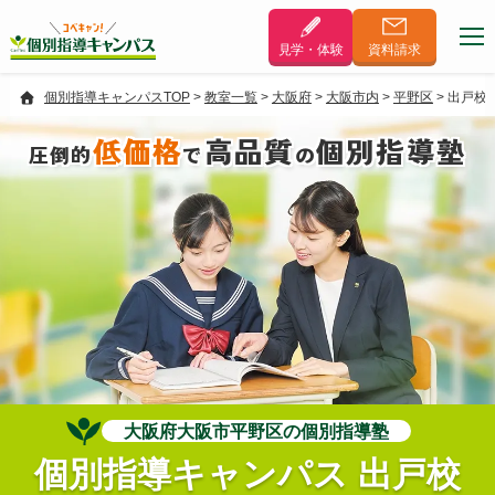
見学・体験
資料
請求
個別指導キャンパスTOP
>
教室一覧
>
大阪府
>
大阪市内
>
平野区
>
出戸校
低価格
高品質
個別指導塾
圧倒的
で
の
大阪府大阪市平野区の個別指導塾
個別指導キャンパス 出戸校