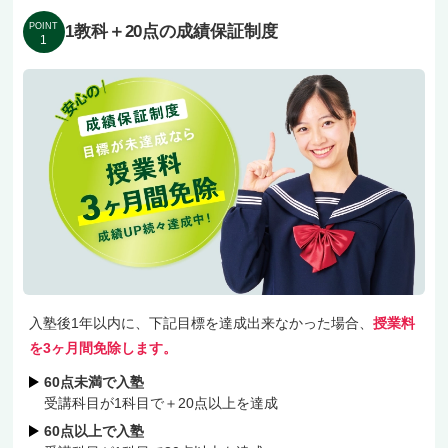
POINT
1教科＋20点の成績保証制度
1
入塾後1年以内に、下記目標を達成出来なかった場合、
授業料
を3ヶ月間免除します。
60点未満で入塾
受講科目が1科目で＋20点以上を達成
60点以上で入塾