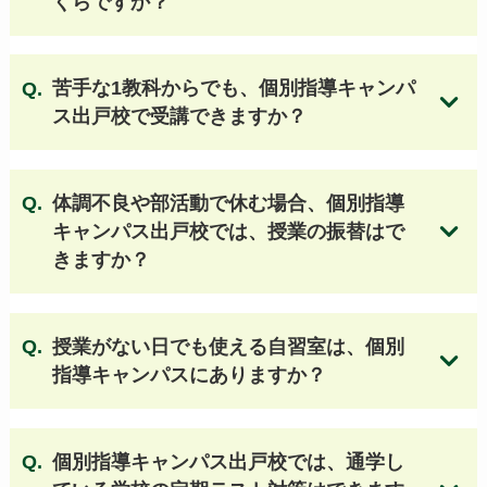
くらですか？
清風高等学校
大阪女学院高等学校
近畿大学附属高等学校
初芝富田林高等学校
大阪国際高等学校
大谷高等学校（大阪）
苦手な1教科からでも、個別指導キャンパ
箕面自由学園高等学校
追手門学院高等学校
ス出戸校で受講できますか？
関西大学第一高等学校
関西創価高等学校
帝塚山学院泉ヶ丘高等学校
関西大学高等部
同志社香里高等学校
履正社高等学校
体調不良や部活動で休む場合、個別指導
上宮高等学校
関西大学北陽高等学校
キャンパス出戸校では、授業の振替はで
金光八尾高等学校
大阪青凌高等学校
個別指導キャンパスの授業料はこちら
きますか？
常翔学園高等学校
浪速高等学校
早稲田大阪高等学校
大阪学芸高等学校
大阪公立大学工業高等専門学校
授業がない日でも使える自習室は、個別
利晶学園大阪立命館高等学校
指導キャンパスにありますか？
東海大学付属大阪仰星高等学校
常翔啓光学園高等学校 他
個別指導キャンパス出戸校では、通学し