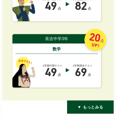
49
82
点
点
20
長吉中学3年
点
UP!
数学
2学期中間テスト
2学期期末テスト
49
69
点
点
▼ もっとみる