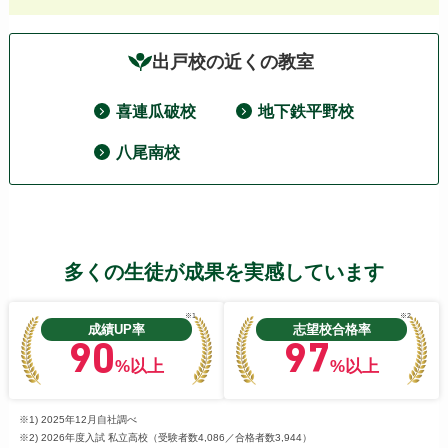
出戸校の近くの教室
喜連瓜破校
地下鉄平野校
八尾南校
多くの生徒が成果を実感しています
※1
※2
成績UP率
志望校合格率
90
97
%以上
%以上
※1) 2025年12月自社調べ
※2) 2026年度入試 私立高校（受験者数4,086／合格者数3,944）