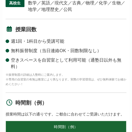
数学／英語／現代文／古典／物理／化学／生物／
高校生
地学／地理歴史／公民
授業回数
週1回・1科目から受講可能
無料振替制度（当日連絡OK・回数制限なし）
空きスペースを自習室として利用可能（通塾日以外も無
料）
※振替制度の詳細は入塾時にご案内します。
※専用の自習室の有無は教室により異なります。実際の学習環境は、ぜひ無料体験でお確か
めください！
時間割（例）
授業時間は以下の通りです。ご都合に合わせてご受講いただけます。
時間割（例）