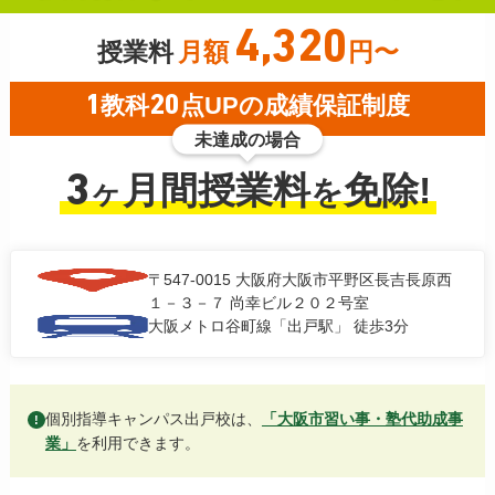
4,320
授業料
月額
円〜
1
教科
20
点UPの成績保証制度
未達成の場合
3
月間授業料
免除!
ヶ
を
〒547-0015
大阪府大阪市平野区長吉長原西
１－３－７ 尚幸ビル２０２号室
大阪メトロ谷町線「出戸駅」 徒歩3分
個別指導キャンパス出戸校は、
「大阪市習い事・塾代助成事
!
業」
を利用できます。