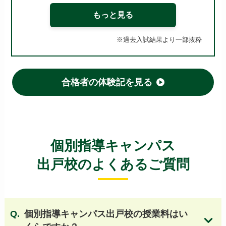
牧野高等学校
泉北高等学校
槻の木高等学校
もっと見る
今宮高等学校
市岡高等学校
桜塚高等学校
東住吉高等学校
山田高等学校
※過去入試結果より一部抜粋
府立いちりつ高等学校
佐野高等学校
布施高等学校
登美丘高等学校
府立桜和高等学校
枚方高等学校
河南高等学校
刀根山高等学校
合格者の体験記を見る
高槻北高等学校
旭高等学校
阿倍野高等学校
久米田高等学校
狭山高等学校 他
【大阪 国立・私立高校】
個別指導キャンパス
清風南海高等学校
四天王寺高等学校
出戸校のよくあるご質問
大阪桐蔭高等学校
桃山学院高等学校
関西大倉高等学校
開明高等学校
国立大阪教育大学附属天王寺校舎
個別指導キャンパス出戸校の授業料はい
国立大阪教育大学附属平野校舎
清教学園高等学校