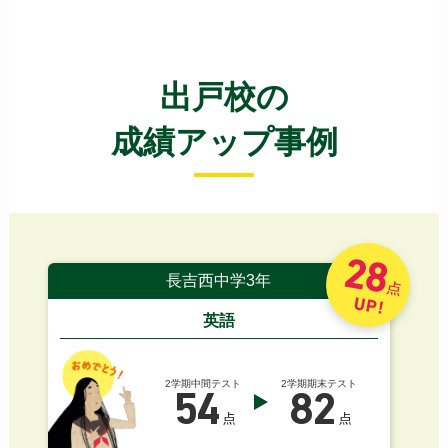
出戸校の
成績アップ事例
28
長吉西中学3年
点
UP!
英語
2学期中間テスト
2学期期末テスト
54
82
点
点