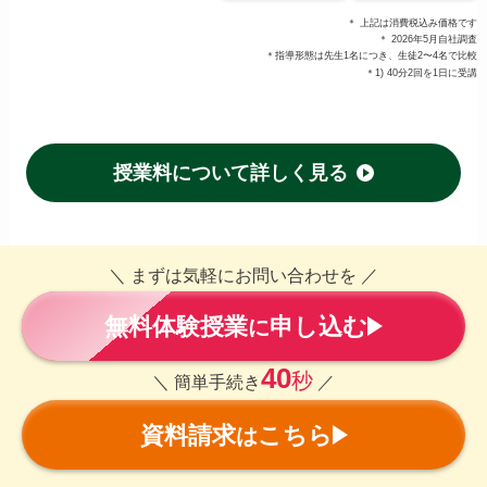
＊ 上記は消費税込み価格です
＊ 2026年5月自社調査
＊指導形態は先生1名につき、生徒2〜4名で比較
＊1) 40分2回を1日に受講
授業料について詳しく見る
＼ まずは気軽にお問い合わせを ／
無料体験授業
申し込む
に
40
秒
＼ 簡単手続き
／
資料請求
こちら
は