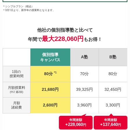
＊シンプルプラン（税込）
＊3月1日より、新学年の授業料となります。
他社の個別指導塾と比べて
最大228,060円
年間で
もお得！
個別指導
A塾
B塾
キャンパス
1回の
*1
80分
70分
80分
授業時間
月額授業料
21,680円
39,325円
32,450円
(中2 週2回)
月額
2,600円
3,960円
3,300円
諸経費
年間差額
年間差額
+228,060
+137,640
円
円