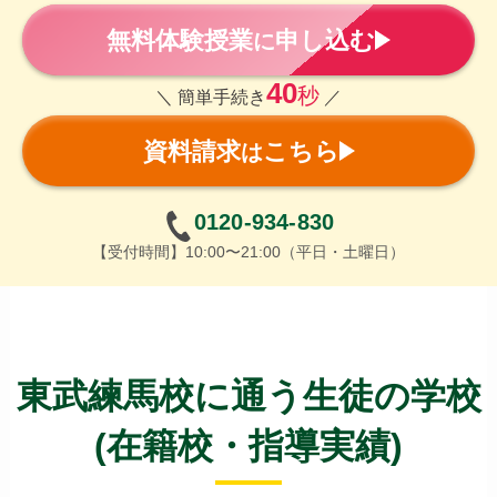
無料体験授業
申し込む
に
40
秒
＼ 簡単手続き
／
資料請求
こちら
は
0120-934-830
【受付時間】10:00〜21:00（平日・土曜日）
東武練馬校に通う生徒の学校
(在籍校・指導実績)