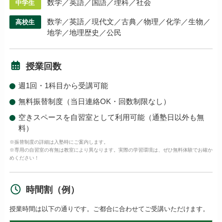
数学／英語／国語／理科／社会
中学生
数学／英語／現代文／古典／物理／化学／生物／
高校生
地学／地理歴史／公民
授業回数
週1回・1科目から受講可能
無料振替制度（当日連絡OK・回数制限なし）
空きスペースを自習室として利用可能（通塾日以外も無
料）
※振替制度の詳細は入塾時にご案内します。
※専用の自習室の有無は教室により異なります。実際の学習環境は、ぜひ無料体験でお確か
めください！
時間割（例）
授業時間は以下の通りです。ご都合に合わせてご受講いただけます。