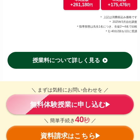
+261,180
+175,476
円
円
＊ 上記は消費税込み価格です
＊ 2025年5月自社調査
＊指導形態は先生1名につき、生徒2〜4名で比較
＊1) 40分2回を1日に受講
授業料について詳しく見る
＼ まずは気軽にお問い合わせを ／
無料体験授業
申し込む
に
40
秒
＼ 簡単手続き
／
資料請求
こちら
は