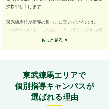
挨拶申し上げます。
東武練馬校が指導の根っこに置いているのは、
「わからないままにしない」というシンプルな姿
勢です。
もっと見る ▼
授業は講師1名に対して生徒2〜3名までの個別指
導ですが、解説は1対1で丁寧に行いますので、お
子様だけのペースでじっくり進められます。講師
東武練馬エリアで
が隣でご指導することで、間違えやすいポイント
もその場で修正できますよ。
個別指導キャンパスが
選ばれる理由
「集団塾だと先生に質問できないまま授業が進ん
でしまった」という経験のあるお子様も、当校な