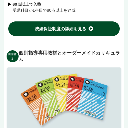
60点以上で入塾
受講科目が1科目で80点以上を達成
東武東上本線「東武練馬駅」から徒歩9分、上板
橋駅・蓮根駅エリアからも通える立地。
成績保証制度の詳細を見る
「分からないところを分からないまま」にしない
個別指導専用教材とオーダーメイドカリキュラ
ために、まずは無料体験授業へどうぞ！
POINT
2
ム