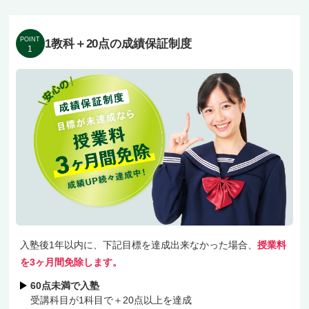
ら安心。手が止まっていれば講師から声をかけま
すので、人見知りなお子様もご自分のペースで質
POINT
1教科＋20点の成績保証制度
1
問できる環境です。
東武練馬校には、徳丸小・北町小・北野小・志村
第五小・若木小・緑小・中台小、北町中・中台
中・西台中・赤塚第一中・上板橋第三中、板橋有
徳高・日本大学豊山女子高・大東文化大学第一
高・淑徳高など、板橋区・周辺エリアの生徒さん
が在籍中。
入塾後1年以内に、下記目標を達成出来なかった場合、
授業料
授業料は地域最安水準。「1科目＋20点」の成績
を3ヶ月間免除します。
保証制度や、部活動と両立しやすい無料の振替制
60点未満で入塾
受講科目が1科目で＋20点以上を達成
度もご用意しています。