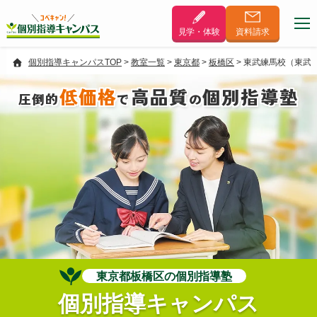
見学・体験
資料
請求
個別指導キャンパスTOP
>
教室一覧
>
東京都
>
板橋区
>
東武練馬校（東武
低価格
高品質
個別指導塾
圧倒的
で
の
東京都板橋区の個別指導塾
個別指導キャンパス