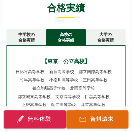
合格実績
中学校の
高校の
大学の
合格実績
合格実績
合格実績
【東京 公立高校】
日比谷高等学校
新宿高等学校
都立国際高等学校
竹早高等学校
小松川高等学校
三田高等学校
都立駒場高等学校
北園高等学校
都立城東高等学校
文京高等学校
目黒高等学校
上野高等学校
狛江高等学校
井草高等学校
広尾高等学校
墨田川高等学校
豊島高等学校
無料体験
資料請求
江戸川高等学校
神代高等学校
深川高等学校
工芸高等学校
総合芸術高等学校
武蔵丘高等学校