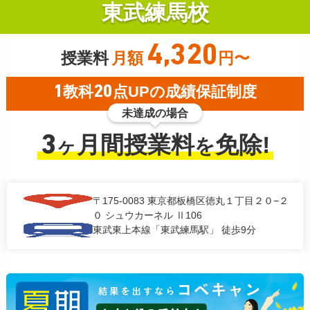
東武練馬校
4,320
授業料
月額
円〜
1
教科
20
点UPの成績保証制度
未達成の場合
3
月間授業料
免除!
ヶ
を
〒175-0083
東京都板橋区徳丸１丁目２０−２
０ シュウカーネル Ⅱ106
東武東上本線「東武練馬駅」 徒歩9分