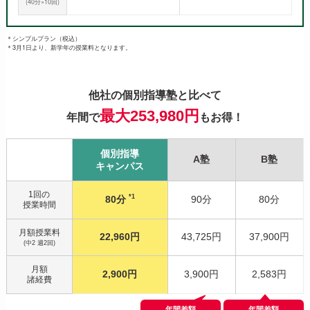
(40分×10回)
＊シンプルプラン（税込）
＊3月1日より、新学年の授業料となります。
他社の個別指導塾と比べて
最大253,980円
年間で
もお得！
個別指導
A塾
B塾
キャンパス
1回の
*1
80分
90分
80分
授業時間
月額授業料
22,960円
43,725円
37,900円
(中2 週2回)
月額
2,900円
3,900円
2,583円
諸経費
年間差額
年間差額