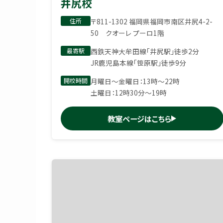
井尻校
住所
〒811-1302 福岡県福岡市南区井尻4-2-
50 クオーレ プーロ1階
最寄駅
西鉄天神大牟田線「井尻駅」徒歩2分
JR鹿児島本線「笹原駅」徒歩9分
開校時間
月曜日〜金曜日：13時〜22時
土曜日：12時30分〜19時
教室ページはこちら