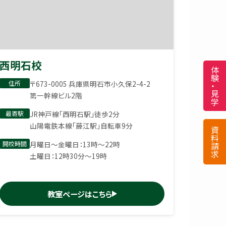
西明石校
住所
〒673-0005 兵庫県明石市小久保2-4-2
第一幹線ビル2階
最寄駅
JR神戸線「西明石駅」徒歩2分
山陽電鉄本線「藤江駅」自転車9分
開校時間
月曜日〜金曜日：13時〜22時
土曜日：12時30分〜19時
教室ページはこちら