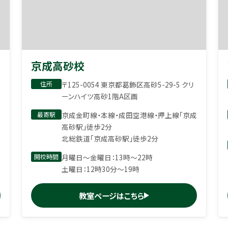
京成高砂校
住所
〒125-0054 東京都葛飾区高砂5-29-5 クリ
ーンハイツ高砂1階A区画
最寄駅
京成金町線・本線・成田空港線・押上線「京成
高砂駅」徒歩2分
北総鉄道「京成高砂駅」徒歩2分
開校時間
月曜日〜金曜日：13時〜22時
土曜日：12時30分〜19時
教室ページはこちら