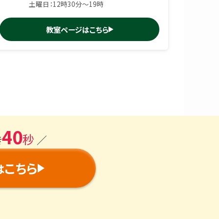
土曜日：12時30分〜19時
教室ページはこちら
40
秒
き
／
こちら
は