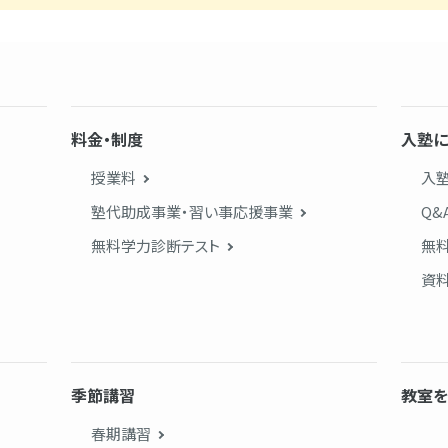
料金・制度
入塾に
授業料
入
塾代助成事業・習い事応援事業
Q&
無料学力診断テスト
無
資
季節講習
教室を
春期講習