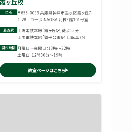
霞ヶ丘校
住所
〒655-0039 兵庫県神戸市垂水区霞ヶ丘7-
4-28 コーポINAOKA 北棟3階301号室
最寄駅
山陽電鉄本線「霞ヶ丘駅」徒歩15分
山陽電鉄本線「舞子公園駅」自転車7分
開校時間
月曜日〜金曜日：13時〜22時
土曜日：12時30分〜19時
教室ページはこちら