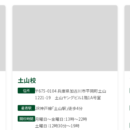
土山校
住所
〒675-0104 兵庫県加古川市平岡町土山
1221-19 土山ヤングビル1階1A号室
最寄駅
JR神戸線「土山駅」徒歩4分
開校時間
月曜日〜金曜日：13時〜22時
土曜日：12時30分〜19時