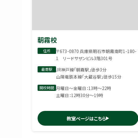
朝霧校
住所
〒673-0870 兵庫県明石市朝霧南町1-180-
1 リードサザンビル3階301号
最寄駅
JR神戸線「朝霧駅」徒歩3分
山陽電鉄本線「大蔵谷駅」徒歩15分
開校時間
月曜日〜金曜日：13時〜22時
土曜日：12時30分〜19時
教室ページはこちら