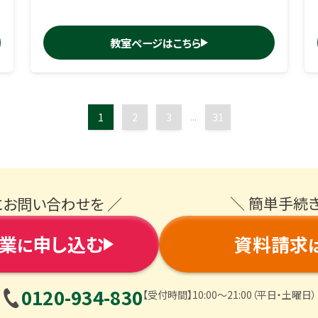
教室ページはこちら
1
2
3
...
31
＼ 簡単手続
にお問い合わせを ／
業
申し込む
資料請求
に
0120-934-830
【受付時間】10:00〜21:00（平日・土曜日）