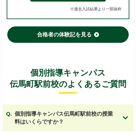
※過去入試結果より一部抜粋
愛知高等学校
名古屋高等学校
中京大学附属中京高等学校
名城大学附属高等学校
愛知工業大学名電高等学校
星城高等学校
合格者の体験記を見る
東邦高等学校
岡崎城西高等学校
椙山女学園高等学校
清林館高等学校
桜花学園高等学校
名古屋経済大学高蔵高等学校
至学館高等学校
愛知教育大学附属高等学校
名古屋経済大学市邨高等学校 他
個別指導キャンパス
伝馬町駅前校のよくあるご質問
個別指導キャンパス伝馬町駅前校の授業
料はいくらですか？