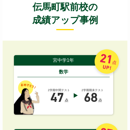
伝馬町駅前校の
成績アップ事例
21
宮中学1年
点
UP!
数学
2学期中間テスト
2学期期末テスト
47
68
点
点