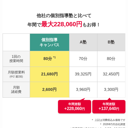
他社の個別指導塾と比べて
最大228,060円
年間で
もお得！
個別指導
A塾
B塾
キャンパス
1回の
*1
80分
70分
80分
授業時間
月額授業料
21,680円
39,325円
32,450円
(中2 週2回)
月額
2,600円
3,960円
3,300円
諸経費
年間差額
年間差額
+228,060
+137,640
円
円
＊ 上記は消費税込み価格です
＊ 2026年5月自社調査