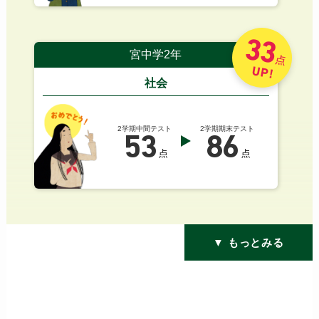
33
宮中学2年
点
UP!
社会
2学期中間テスト
2学期期末テスト
53
86
点
点
▼ もっとみる