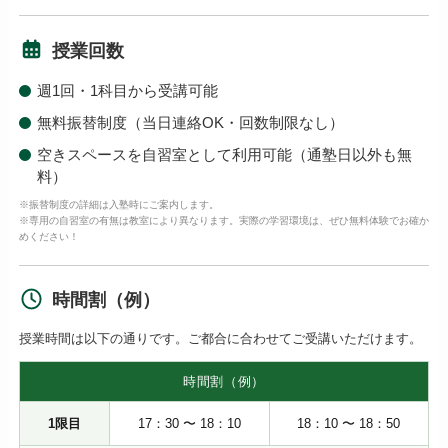
授業回数
週1回・1科目から受講可能
無料振替制度（当日連絡OK・回数制限なし）
空きスペースを自習室として利用可能（通塾日以外も無
料）
※振替制度の詳細は入塾時にご案内します。
※専用の自習室の有無は教室により異なります。実際の学習環境は、ぜひ無料体験でお確か
めください！
時間割（例）
授業時間は以下の通りです。ご都合に合わせてご受講いただけます。
時間割（例）
1限目
17：30 〜 18：10
18：10 〜 18：50