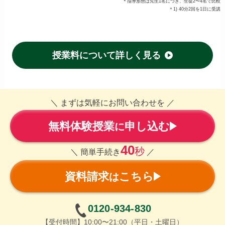
＊指導形態は先生1名につき、生徒2〜4名で比較
＊1) 40分2回を1日に受講
授業料について詳しく見る
＼ まずは気軽にお問い合わせを ／
無料体験授業
申し込む
に
40
秒
＼ 簡単手続き
／
資料請求
こちら
は
0120-934-830
【受付時間】10:00〜21:00（平日・土曜日）