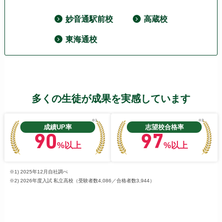
妙音通駅前校
高蔵校
東海通校
多くの生徒が成果を実感しています
※1
※2
成績UP率
志望校合格率
90
97
%以上
%以上
※1) 2025年12月自社調べ
※2) 2026年度入試 私立高校（受験者数4,086／合格者数3,944）