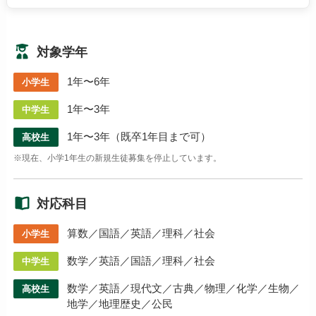
対象学年
1年〜6年
小学生
1年〜3年
中学生
1年〜3年（既卒1年目まで可）
高校生
※現在、小学1年生の新規生徒募集を停止しています。
対応科目
算数／国語／英語／理科／社会
小学生
数学／英語／国語／理科／社会
中学生
数学／英語／現代文／古典／物理／化学／生物／
高校生
地学／地理歴史／公民