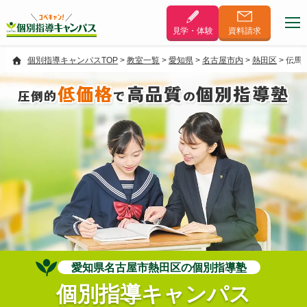
見学・体験
資料
請求
個別指導キャンパスTOP
>
教室一覧
>
愛知県
>
名古屋市内
>
熱田区
>
伝馬
低価格
高品質
個別指導塾
圧倒的
で
の
愛知県名古屋市熱田区の個別指導塾
個別指導キャンパス