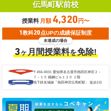
伝馬町駅前校
4,320
授業料
月額
円〜
1
教科
20
点UPの成績保証制度
未達成の場合
3
月間授業料
免除!
ヶ
を
〒456-0031
愛知県名古屋市熱田区神宮２－
７－１５ 鐵鋼ビル１２０ １階
地下鉄名城線「熱田神宮伝馬町駅」 徒歩2分