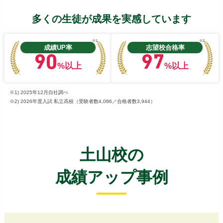
多くの生徒が成果を実感しています
※1
※2
成績UP率
志望校合格率
90
97
%以上
%以上
※1) 2025年12月自社調べ
※2) 2026年度入試 私立高校（受験者数4,086／合格者数3,944）
土山校の
成績アップ事例