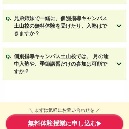
常翔学園高等学校
浪速高等学校
早稲田大阪高等学校
大阪学芸高等学校
兄弟姉妹で一緒に、個別指導キャンパス
大阪公立大学工業高等専門学校
土山校の無料体験を受けたり、入塾はで
利晶学園大阪立命館高等学校
きますか？
東海大学付属大阪仰星高等学校
常翔啓光学園高等学校 他
個別指導キャンパス土山校では、 月の途
中入塾や、季節講習だけの参加は可能で
成績保証制度についてはこちら
すか？
無料体験授業のお申し込みはこちら
＼ まずは気軽にお問い合わせを ／
無料体験授業
申し込む
無料体験授業のお申し込みはこちら
に