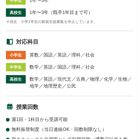
1年〜3年
中学生
1年〜3年（既卒1年目まで可）
高校生
※現在、小学1年生の新規生徒募集を停止しています。
対応科目
算数／国語／英語／理科／社会
小学生
数学／英語／国語／理科／社会
中学生
数学／英語／現代文／古典／物理／化学／生物／
高校生
地学／地理歴史／公民
授業回数
週1回・1科目から受講可能
無料振替制度（当日連絡OK・回数制限なし）