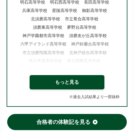
明石高等学校
明石西高等学校
長田高等学校
兵庫高等学校
星陵高等学校
御影高等学校
北須磨高等学校
市立葺合高等学校
須磨東高等学校
夢野台高等学校
神戸学園都市高等学校
須磨友が丘高等学校
六甲アイランド高等学校
神戸鈴蘭台高等学校
市立須磨翔風高等学校
北神戸総合高等学校
県立芦屋高等学校
県立国際高等学校
市立西宮高等学校
市立西宮東高等学校
県立西宮高等学校
西宮苦楽園高等学校
もっと見る
尼崎稲園高等学校
尼崎北高等学校
市立尼崎高等学校
尼崎小田高等学校
※過去入試結果より一部抜粋
県立伊丹高等学校
市立伊丹高等学校
伊丹北高等学校
川西緑台高等学校 他
合格者の体験記を見る
【兵庫 国立・私立高校】