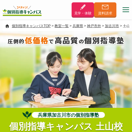
見学・体験
資料
請求
個別指導キャンパスTOP
>
教室一覧
>
兵庫県
>
神戸市外
>
加古川市
>
土山
低価格
高品質
個別指導塾
圧倒的
で
の
兵庫県加古川市の個別指導塾
個別指導キャンパス 土山校