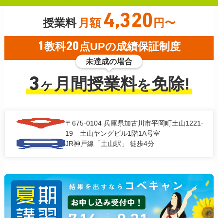
4,320
授業料
月額
円〜
1
教科
20
点UPの成績保証制度
未達成の場合
3
月間授業料
免除!
ヶ
を
〒675-0104
兵庫県加古川市平岡町土山1221-
19 土山ヤングビル1階1A号室
JR神戸線「土山駅」 徒歩4分