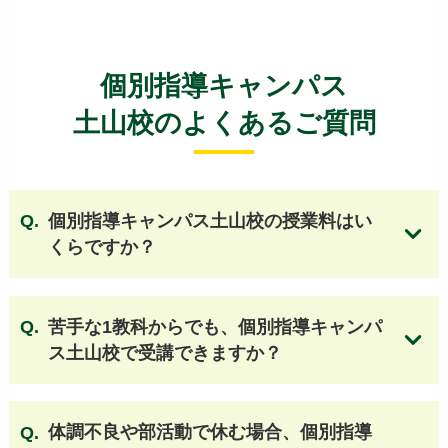
須磨学園高等学校
滝川高等学校
滝川第二高等学校
神戸市立工業高等専門学校
神戸龍谷高等学校
啓明学院高等学校
個別指導キャンパス
親和女子高等学校
神戸学院大学附属高等学校
土山校のよくあるご質問
神戸国際高等学校
神戸野田高等学校
育英高等学校
神戸星城高等学校
須磨学園夙川高等学校
個別指導キャンパス土山校の授業料はい
神戸山手グローバル高等学校
愛徳学園高等学校
くらですか？
関西学院高等部
報徳学園高等学校
仁川学院高等学校
武庫川女子大学附属高等学校
甲子園学院高等学校
雲雀丘学園高等学校
苦手な1教科からでも、個別指導キャンパ
三田学園高等学校 他
ス土山校で受講できますか？
【大阪 公立高校】
北野高等学校
天王寺高等学校
茨木高等学校
体調不良や部活動で休む場合、個別指導