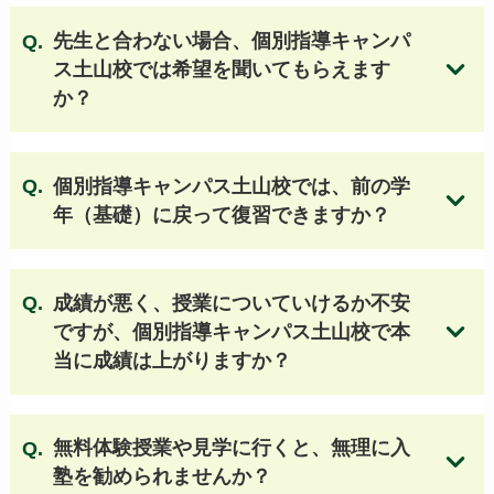
先生と合わない場合、個別指導キャンパ
【大阪 国立・私立高校】
ス土山校では希望を聞いてもらえます
清風南海高等学校
四天王寺高等学校
か？
大阪桐蔭高等学校
桃山学院高等学校
関西大倉高等学校
開明高等学校
国立大阪教育大学附属天王寺校舎
個別指導キャンパス土山校では
、前の学
国立大阪教育大学附属平野校舎
清教学園高等学校
年（基礎）に戻って復習できますか？
清風高等学校
大阪女学院高等学校
近畿大学附属高等学校
初芝富田林高等学校
成績が悪く、授業についていけるか不安
大阪国際高等学校
大谷高等学校（大阪）
ですが、個別指導キャンパス土山校で本
箕面自由学園高等学校
追手門学院高等学校
当に成績は上がりますか？
関西大学第一高等学校
関西創価高等学校
帝塚山学院泉ヶ丘高等学校
関西大学高等部
同志社香里高等学校
履正社高等学校
無料体験授業や見学に行くと、無理に入
上宮高等学校
関西大学北陽高等学校
塾を勧められませんか？
金光八尾高等学校
大阪青凌高等学校