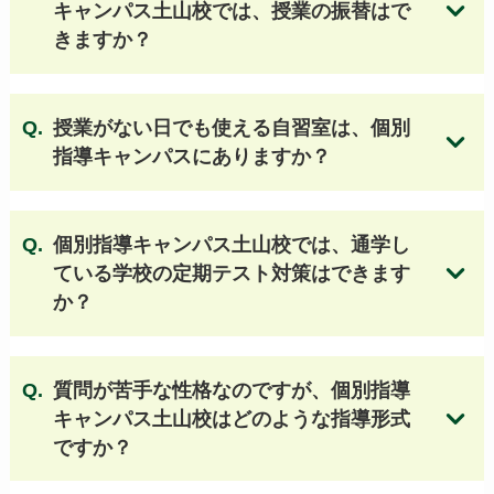
三国丘高等学校
大手前高等学校
豊中高等学校
キャンパス土山校では、授業の振替はで
個別指導キャンパスの授業料はこちら
きますか？
高津高等学校
四條畷高等学校
岸和田高等学校
生野高等学校
春日丘高等学校
泉陽高等学校
千里高等学校
寝屋川高等学校
水都国際高等学校
授業がない日でも使える自習室は、個別
池田高等学校
富田林高等学校
鳳高等学校
指導キャンパスにありますか？
住吉高等学校
八尾高等学校
和泉高等学校
三島高等学校
清水谷高等学校
箕面高等学校
府立東高等学校
北千里高等学校
夕陽丘高等学校
個別指導キャンパス土山校では、通学し
牧野高等学校
泉北高等学校
槻の木高等学校
ている学校の定期テスト対策はできます
今宮高等学校
市岡高等学校
桜塚高等学校
か？
東住吉高等学校
山田高等学校
府立いちりつ高等学校
佐野高等学校
布施高等学校
登美丘高等学校
府立桜和高等学校
質問が苦手な性格なのですが、個別指導
枚方高等学校
河南高等学校
刀根山高等学校
キャンパス土山校はどのような指導形式
高槻北高等学校
旭高等学校
阿倍野高等学校
ですか？
無料体験授業のお申し込みはこちら
久米田高等学校
狭山高等学校 他