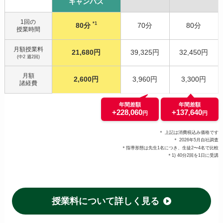
キャンパス
1回の
*1
80分
70分
80分
授業時間
月額授業料
21,680円
39,325円
32,450円
(中2 週2回)
月額
2,600円
3,960円
3,300円
諸経費
年間差額
年間差額
+228,060
+137,640
円
円
＊ 上記は消費税込み価格です
＊ 2026年5月自社調査
＊指導形態は先生1名につき、生徒2〜4名で比較
＊1) 40分2回を1日に受講
授業料について詳しく見る