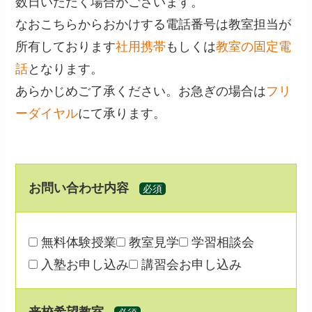
数日いただく場合がございます。
なおこちらからおかけする電話番号は教室担当が
所有しております
社用携帯
もしくは
教室の固定電
話
となります。
あらかじめご了承ください。お急ぎの場合は
フリ
ーダイヤル
にて承ります。
お問い合わせ内容
必須
無料体験授業
教室見学
学習相談会
入塾お申し込み
講習会お申し込み