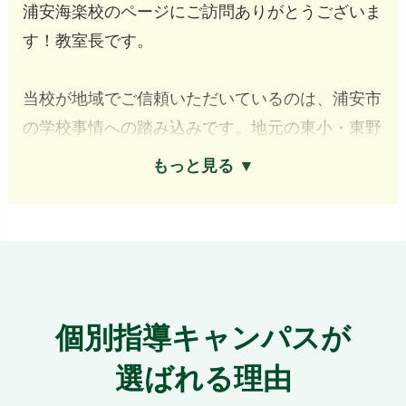
浦安海楽校のページにご訪問ありがとうございま
す！教室長です。
当校が地域でご信頼いただいているのは、浦安市
の学校事情への踏み込みです。地元の東小・東野
小、浦安中・美浜中、浦安高・東海大浦安高など
もっと見る ▼
の生徒さんに対応しており、学校ごとに違う教科
書・テスト傾向・内申点対策を踏まえた指導が強
みです。
授業を担当するのは優しい講師陣で、お子様のす
ぐ近くで指導しますので、内気なお子様も気軽に
個別指導キャンパスが
質問できる環境ですよ。
選ばれる理由