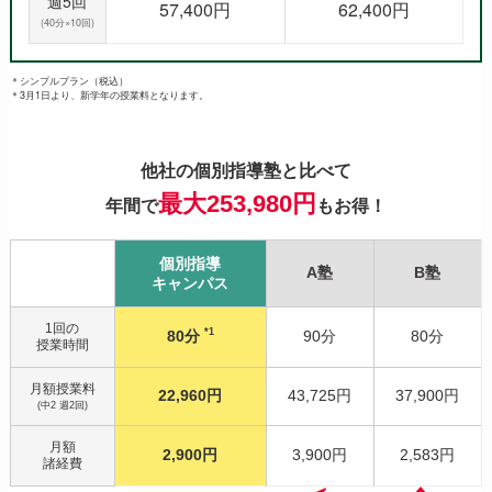
週5回
57,400円
62,400円
(40分×10回)
＊シンプルプラン（税込）
＊3月1日より、新学年の授業料となります。
他社の個別指導塾と比べて
最大253,980円
年間で
もお得！
個別指導
A塾
B塾
キャンパス
1回の
*1
80分
90分
80分
授業時間
月額授業料
22,960円
43,725円
37,900円
(中2 週2回)
月額
2,900円
3,900円
2,583円
諸経費