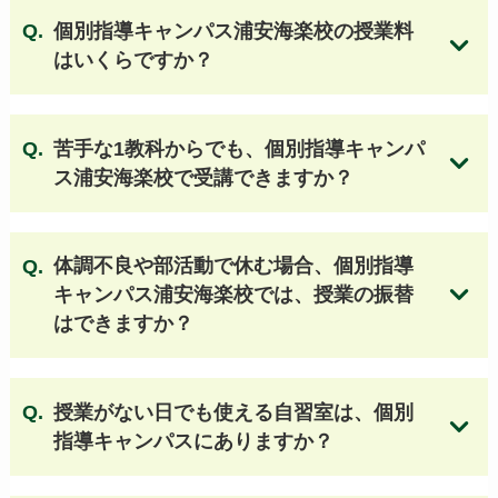
個別指導キャンパス浦安海楽校の授業料
京華高等学校
東京成徳大学高等学校
はいくらですか？
実践学園高等学校
足立学園高等学校
郁文館高等学校
文化学園大学杉並高等学校
日本大学第一高等学校
杉並学院高等学校
苦手な1教科からでも、個別指導キャンパ
駒澤大学高等学校
日本大学豊山女子高等学校
ス浦安海楽校で受講できますか？
大東文化大学第一高等学校
目黒日本大学高等学校
昭和第一学園高等学校
武蔵野大学高等学校
日本工業大学駒場高等学校
成立学園高等学校
体調不良や部活動で休む場合、個別指導
目白研心高等学校
関東第一高等学校
キャンパス浦安海楽校では、授業の振替
豊南高等学校
大森学園高等学校 他
はできますか？
個別指導キャンパスの授業料はこちら
【千葉 公立高校】
授業がない日でも使える自習室は、個別
小金高等学校
薬園台高等学校
船橋東高等学校
指導キャンパスにありますか？
鎌ヶ谷高等学校
柏南高等学校
国府台高等学校
松戸国際高等学校
国分高等学校
柏中央高等学校