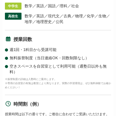
数学／英語／国語／理科／社会
中学生
数学／英語／現代文／古典／物理／化学／生物／
高校生
地学／地理歴史／公民
授業回数
週1回・1科目から受講可能
無料振替制度（当日連絡OK・回数制限なし）
空きスペースを自習室として利用可能（通塾日以外も無
料）
※振替制度の詳細は入塾時にご案内します。
※専用の自習室の有無は教室により異なります。実際の学習環境は、ぜひ無料体験でお確か
めください！
時間割（例）
授業時間は以下の通りです。ご都合に合わせてご受講いただけます。