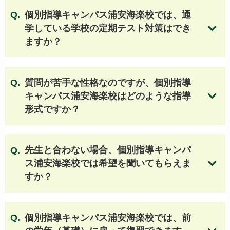
柏の葉高等学校
船橋芝山高等学校
個別指導キャンパス浦安海楽校では、通
市川東高等学校
我孫子高等学校
学している学校の定期テスト対策はでき
流山おおたかの森高等学校
ますか？
佐倉高等学校（第4学区） 他
【千葉 私立高校】
質問が苦手な性格なのですが、個別指導
キャンパス浦安海楽校はどのような指導
専修大学松戸高等学校
八千代松陰高等学校
形式ですか？
麗澤高等学校
日出学園高等学校
無料体験授業のお申し込みはこちら
昭和学院高等学校
流通経済大学付属柏高等学校
東京学館浦安高等学校
先生と合わない場合、個別指導キャンパ
二松学舎大学附属柏高等学校
千葉英和高等学校
ス浦安海楽校では希望を聞いてもらえま
千葉商科大学付属高等学校
すか？
千葉経済大学附属高等学校
和洋国府台女子高等学校
土浦日本大学高等学校（茨城県）
個別指導キャンパス浦安海楽校では
、前
東洋大学附属牛久高等学校（茨城県） 他