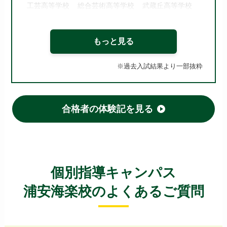
工芸高等学校
総合芸術高等学校
武蔵丘高等学校
江北高等学校
科学技術高等学校
向丘高等学校
都立東高等学校 他
もっと見る
【東京 私立高校】
※過去入試結果より一部抜粋
朋優学院高等学校
城北高等学校
帝京大学高等学校
明治学院高等学校
合格者の体験記を見る
國學院高等学校
淑徳高等学校
錦城高等学校
日本大学鶴ヶ丘高等学校
東洋高等学校
淑徳巣鴨高等学校
日本大学第二高等学校
安田学園高等学校
江戸川女子高等学校
日本大学櫻丘高等学校
創価高等学校
個別指導キャンパス
駒込高等学校
北里大学附属順天高等学校
浦安海楽校のよくあるご質問
日本大学豊山高等学校
桜丘高等学校
十文字高等学校
東洋大学京北高等学校
専修大学附属高等学校
豊島学院高等学校