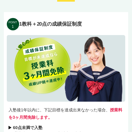
ご家計に無理のない地域最安水準の授業料、結果
への自信を形にした「1科目＋20点」未達3ヶ月
授業料免除の独自保証、お休みもフォローする無
POINT
1教科＋20点の成績保証制度
1
料振替制度を整えました。
JR京葉線「新浦安駅」、東京メトロ東西線「浦
安駅」「南行徳駅」エリアから自転車で通える立
地で、浦安市内・市川市行徳方面のさまざまなご
家庭からお越しいただいている教室です。
お子様の学校に合わせたサポート、無料体験でぜ
ひご相談くださいね！
入塾後1年以内に、下記目標を達成出来なかった場合、
授業料
を3ヶ月間免除します。
60点未満で入塾