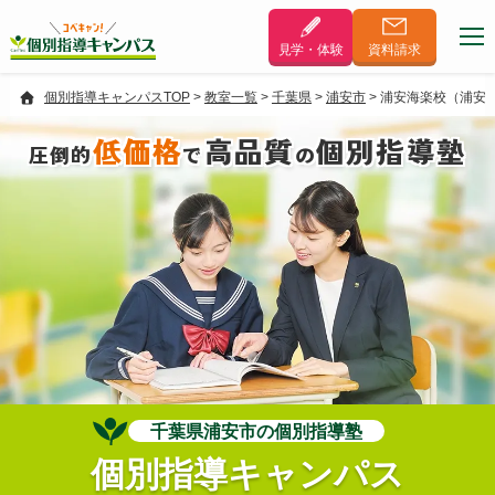
見学・体験
資料
請求
個別指導キャンパスTOP
>
教室一覧
>
千葉県
>
浦安市
>
浦安海楽校（浦安
低価格
高品質
個別指導塾
圧倒的
で
の
千葉県浦安市の個別指導塾
個別指導キャンパス