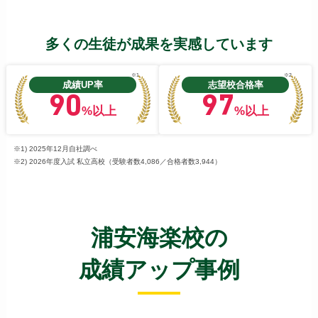
多くの生徒が成果を実感しています
※1
※2
成績UP率
志望校合格率
90
97
%以上
%以上
※1) 2025年12月自社調べ
※2) 2026年度入試 私立高校（受験者数4,086／合格者数3,944）
浦安海楽校の
成績アップ事例