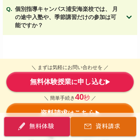
筑波大学附属坂戸高等学校(国立)
個別指導キャンパス浦安海楽校では、 月
浦和実業学園高等学校
花咲徳栄高等学校
の途中入塾や、季節講習だけの参加は可
成績保証制度についてはこちら
能ですか？
西武台高等学校 他
無料体験授業のお申し込みはこちら
＼ まずは気軽にお問い合わせを ／
無料体験授業
申し込む
無料体験授業のお申し込みはこちら
に
40
秒
＼ 簡単手続き
／
資料請求
こちら
は
無料体験
資料請求
0120-934-830