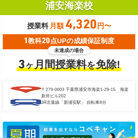
浦安海楽校
4,320
授業料
月額
円〜
1
教科
20
点UPの成績保証制度
未達成の場合
3
月間授業料
免除!
ヶ
を
〒279-0003
千葉県浦安市海楽1-29-15 海楽
新井ビル202
JR京葉線「新浦安駅」 自転車8分