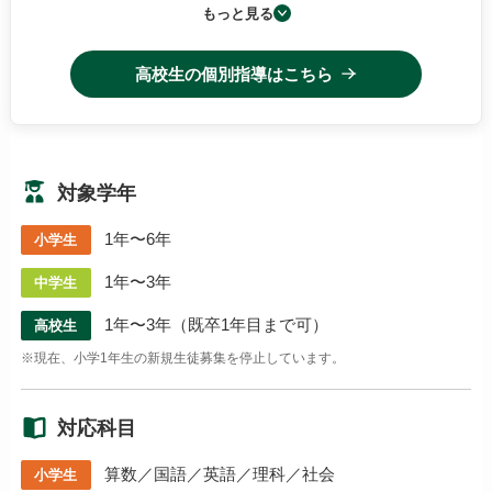
小論文・作文特訓コース
もっと見る
高校生の個別指導はこちら
対象学年
1年〜6年
小学生
1年〜3年
中学生
1年〜3年（既卒1年目まで可）
高校生
※現在、小学1年生の新規生徒募集を停止しています。
対応科目
算数／国語／英語／理科／社会
小学生