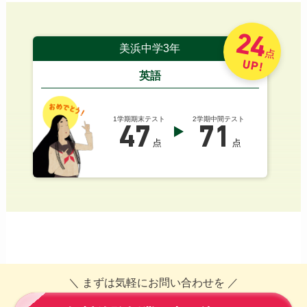
24
美浜中学3年
点
UP!
英語
1学期期末テスト
2学期中間テスト
47
71
点
点
＼ まずは気軽にお問い合わせを ／