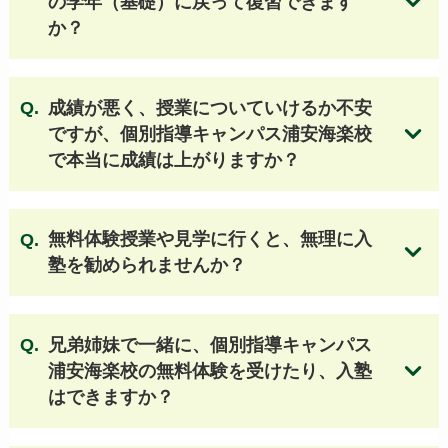
の学年（基礎）に戻って復習できます
か？
【埼玉 公立高校】
不動岡高等学校
川口市立高等学校
成績が悪く、授業についていけるか不安
大宮北高等学校
和光国際高等学校
ですが、個別指導キャンパス浦安海楽校
川口北高等学校
春日部女子高等学校
で本当に成績は上がりますか？
浦和南高等学校
越谷南高等学校
伊奈学園総合高等学校
与野高等学校
春日部東高等学校
浦和北高等学校
無料体験授業や見学に行くと、無理に入
大宮光陵高等学校
草加高等学校 他
塾を勧められませんか？
【埼玉 国立・私立高校】
兄弟姉妹で一緒に、個別指導キャンパス
立教新座高等学校
川越東高等学校
浦安海楽校の無料体験を受けたり、入塾
春日部共栄高等学校
狭山ヶ丘高等学校
はできますか？
星野高等学校
武南高等学校
浦和麗明高等学校
叡明高等学校
浦和学院高等学校
埼玉栄高等学校