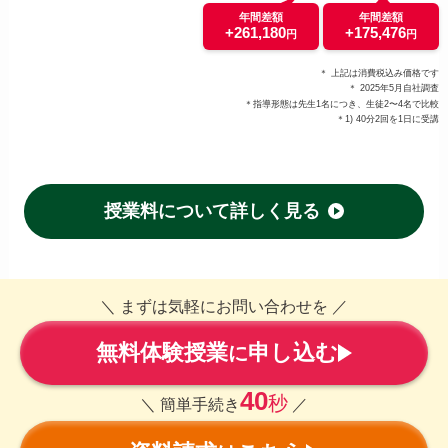
年間差額
年間差額
+261,180
+175,476
円
円
＊ 上記は消費税込み価格です
＊ 2025年5月自社調査
＊指導形態は先生1名につき、生徒2〜4名で比較
＊1) 40分2回を1日に受講
授業料について詳しく見る
＼ まずは気軽にお問い合わせを ／
無料体験授業
申し込む
に
40
秒
＼ 簡単手続き
／