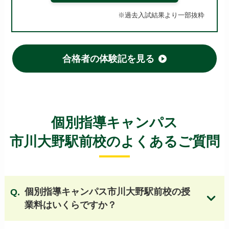
麗澤高等学校
日出学園高等学校
※過去入試結果より一部抜粋
昭和学院高等学校
流通経済大学付属柏高等学校
東京学館浦安高等学校
二松学舎大学附属柏高等学校
千葉英和高等学校
合格者の体験記を見る
千葉商科大学付属高等学校
千葉経済大学附属高等学校
和洋国府台女子高等学校
土浦日本大学高等学校（茨城県）
東洋大学附属牛久高等学校（茨城県） 他
個別指導キャンパス
市川大野駅前校のよくあるご質問
【東京 公立高校】
日比谷高等学校
新宿高等学校
都立国際高等学校
竹早高等学校
小松川高等学校
三田高等学校
個別指導キャンパス市川大野駅前校の授
都立駒場高等学校
北園高等学校
業料はいくらですか？
都立城東高等学校
文京高等学校
目黒高等学校
上野高等学校
狛江高等学校
井草高等学校