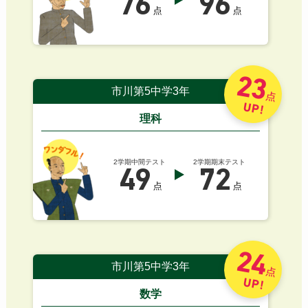
76
96
点
点
23
市川第5中学3年
点
UP!
理科
2学期中間テスト
2学期期末テスト
49
72
点
点
24
市川第5中学3年
点
UP!
数学