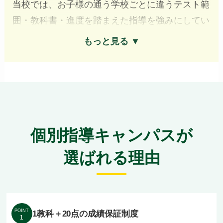
当校では、お子様の通う学校ごとに違うテスト範
囲・教科書・進度を踏まえた指導を強みにしてい
ます。
もっと見る ▼
集団塾のような一斉に進める授業ではなく、講師
1名に対して生徒2〜3名までの個別指導で、解説
は1対1 で丁寧に行うため、お子様一人ひとりに
ぴったりの内容で進めていけますよ。
個別指導キャンパスが
もちろん授業を担当するのは優しい講師陣で、お
選ばれる理由
子様のすぐ近くで指導しますので、内気なお子様
もすぐに慣れていただけます。
地元の大柏小・大野小、第五中・下貝塚中、市川
POINT
1教科＋20点の成績保証制度
1