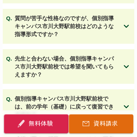
日本大学豊山高等学校
桜丘高等学校
十文字高等学校
東洋大学京北高等学校
質問が苦手な性格なのですが、個別指導
専修大学附属高等学校
豊島学院高等学校
キャンパス市川大野駅前校はどのような
京華高等学校
東京成徳大学高等学校
指導形式ですか？
実践学園高等学校
足立学園高等学校
無料体験授業のお申し込みはこちら
郁文館高等学校
文化学園大学杉並高等学校
日本大学第一高等学校
杉並学院高等学校
先生と合わない場合、個別指導キャンパ
駒澤大学高等学校
日本大学豊山女子高等学校
ス市川大野駅前校では希望を聞いてもら
大東文化大学第一高等学校
目黒日本大学高等学校
えますか？
昭和第一学園高等学校
武蔵野大学高等学校
日本工業大学駒場高等学校
成立学園高等学校
目白研心高等学校
関東第一高等学校
個別指導キャンパス市川大野駅前校で
豊南高等学校
大森学園高等学校 他
は
、前の学年（基礎）に戻って復習でき
ますか？
無料体験
資料請求
【埼玉 公立高校】
不動岡高等学校
川口市立高等学校