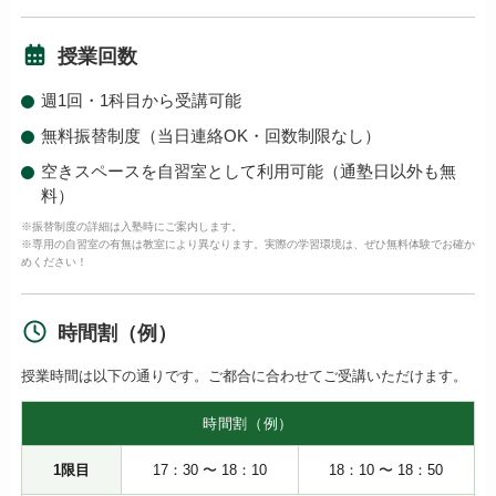
授業回数
週1回・1科目から受講可能
無料振替制度（当日連絡OK・回数制限なし）
空きスペースを自習室として利用可能（通塾日以外も無
料）
※振替制度の詳細は入塾時にご案内します。
※専用の自習室の有無は教室により異なります。実際の学習環境は、ぜひ無料体験でお確か
めください！
時間割（例）
授業時間は以下の通りです。ご都合に合わせてご受講いただけます。
時間割（例）
1限目
17：30 〜 18：10
18：10 〜 18：50