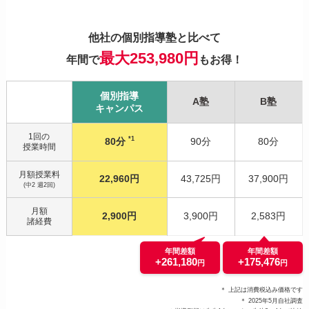
他社の個別指導塾と比べて
最大253,980円
年間で
もお得！
個別指導
A塾
B塾
キャンパス
1回の
*1
80分
90分
80分
授業時間
月額授業料
22,960円
43,725円
37,900円
(中2 週2回)
月額
2,900円
3,900円
2,583円
諸経費
年間差額
年間差額
+261,180
+175,476
円
円
＊ 上記は消費税込み価格です
＊ 2025年5月自社調査