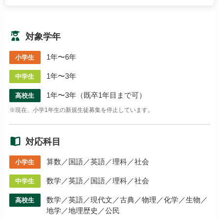
対象学年
1年〜6年
小学生
1年〜3年
中学生
1年〜3年（既卒1年目まで可）
高校生
※現在、小学1年生の新規生徒募集を停止しています。
対応科目
算数／国語／英語／理科／社会
小学生
数学／英語／国語／理科／社会
中学生
数学／英語／現代文／古典／物理／化学／生物／
高校生
地学／地理歴史／公民