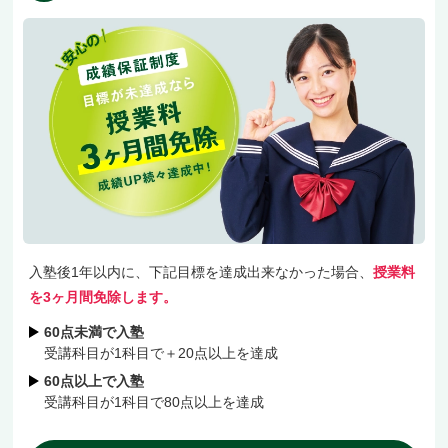
東高・市川高・昭和学院高などの生徒さんが在籍
中。市川市・松戸市方面の学校事情に対応中で
す。
授業料は地域最安水準でご家計に優しく、「1科
目＋20点」未達3ヶ月授業料免除の独自保証、お
休みもカバーする無料振替制度もご用意しまし
た。
入塾後1年以内に、下記目標を達成出来なかった場合、
授業料
JR武蔵野線「市川大野駅」から徒歩7分の立地
を3ヶ月間免除します。
で、市川市北部・松戸市方面の幅広いご家庭から
60点未満で入塾
受講科目が1科目で＋20点以上を達成
お越しいただいています。
60点以上で入塾
受講科目が1科目で80点以上を達成
学校別の対策をお考えの方、まずは無料体験でぜ