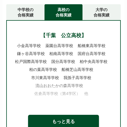
中学校の
高校の
大学の
合格実績
合格実績
合格実績
【千葉 公立高校】
小金高等学校
薬園台高等学校
船橋東高等学校
鎌ヶ谷高等学校
柏南高等学校
国府台高等学校
松戸国際高等学校
国分高等学校
柏中央高等学校
柏の葉高等学校
船橋芝山高等学校
市川東高等学校
我孫子高等学校
流山おおたかの森高等学校
佐倉高等学校（第4学区） 他
【千葉 私立高校】
専修大学松戸高等学校
八千代松陰高等学校
もっと見る