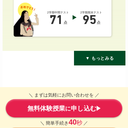
2学期中間テスト
2学期期末テスト
71
95
点
点
▼ もっとみる
＼ まずは気軽にお問い合わせを ／
無料体験授業
申し込む
に
40
秒
＼ 簡単手続き
／