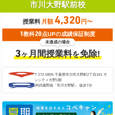
市川大野駅前校
4,320
授業料
月額
円〜
1
教科
20
点UPの成績保証制度
未達成の場合
3
月間授業料
免除!
ヶ
を
〒272-0805
千葉県市川市大野町2丁目161 サ
ンシティ大野1階
JR武蔵野線「市川大野駅」 徒歩7分