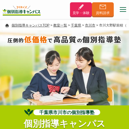
見学・体験
資料
請求
個別指導キャンパスTOP
>
教室一覧
>
千葉県
>
市川市
>
市川大野駅前校（
低価格
高品質
個別指導塾
圧倒的
で
の
千葉県市川市の個別指導塾
個別指導キャンパス