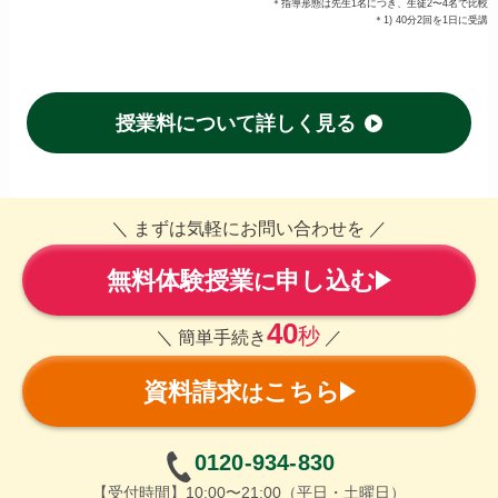
＊指導形態は先生1名につき、生徒2〜4名で比較
＊1) 40分2回を1日に受講
授業料について詳しく見る
＼ まずは気軽にお問い合わせを ／
無料体験授業
申し込む
に
40
秒
＼ 簡単手続き
／
資料請求
こちら
は
0120-934-830
【受付時間】10:00〜21:00（平日・土曜日）