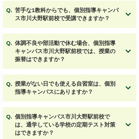
広尾高等学校
墨田川高等学校
豊島高等学校
苦手な1教科からでも、個別指導キャンパ
江戸川高等学校
神代高等学校
深川高等学校
ス市川大野駅前校で受講できますか？
工芸高等学校
総合芸術高等学校
武蔵丘高等学校
江北高等学校
科学技術高等学校
向丘高等学校
都立東高等学校 他
体調不良や部活動で休む場合、個別指導
キャンパス市川大野駅前校では、授業の
振替はできますか？
【東京 私立高校】
個別指導キャンパスの授業料はこちら
朋優学院高等学校
城北高等学校
帝京大学高等学校
明治学院高等学校
授業がない日でも使える自習室は、個別
國學院高等学校
淑徳高等学校
錦城高等学校
指導キャンパスにありますか？
日本大学鶴ヶ丘高等学校
東洋高等学校
淑徳巣鴨高等学校
日本大学第二高等学校
安田学園高等学校
江戸川女子高等学校
個別指導キャンパス市川大野駅前校で
日本大学櫻丘高等学校
創価高等学校
は、通学している学校の定期テスト対策
はできますか？
駒込高等学校
北里大学附属順天高等学校