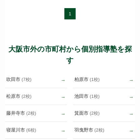
1
大阪市外の市町村から個別指導塾を探
す
吹田市
柏原市
(7校)
(1校)
松原市
池田市
(2校)
(1校)
藤井寺市
箕面市
(2校)
(2校)
寝屋川市
羽曳野市
(6校)
(2校)