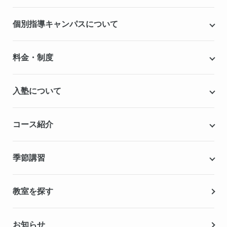
個別指導キャンパスについて
個別指導キャンパスとは
料金・制度
安心の成績保証制度
授業料
入塾について
こだわりの個別指導専用教材
塾代助成事業・習い事応援事業
自慢の厳選講師陣紹介
入塾までの流れ
コース紹介
無料学力診断テスト
合格実績・合格体験記
Q&A（よくある質問）
小学生の個別指導コース
季節講習
無料体験授業
中学生の個別指導コース
資料請求
春期講習
教室を探す
高校生の個別指導コース
夏期講習
お知らせ
冬期講習