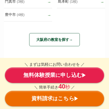
門真市
島本町
(3校)
(1校)
豊中市
(4校)
大阪府の教室を探す
＼ まずは気軽にお問い合わせを ／
無料体験授業
申し込む
に
40
秒
＼ 簡単手続き
／
資料請求
こちら
は