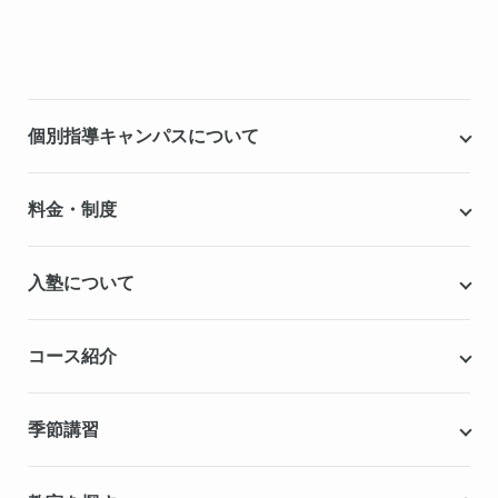
個別指導キャンパスについて
個別指導キャンパスとは
料金・制度
安心の成績保証制度
授業料
入塾について
こだわりの個別指導専用教材
塾代助成事業・習い事応援事業
自慢の厳選講師陣紹介
入塾までの流れ
コース紹介
無料学力診断テスト
合格実績・合格体験記
Q&A（よくある質問）
小学生の個別指導コース
季節講習
無料体験授業
中学生の個別指導コース
資料請求
春期講習