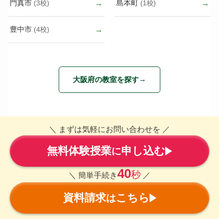
門真市
島本町
(3校)
(1校)
豊中市
(4校)
大阪府の教室を探す
＼ まずは気軽にお問い合わせを ／
無料体験授業
申し込む
に
40
秒
＼ 簡単手続き
／
資料請求
こちら
は