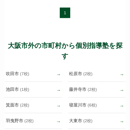
1
大阪市外の市町村から個別指導塾を探
す
吹田市
松原市
(7校)
(2校)
池田市
藤井寺市
(1校)
(2校)
箕面市
寝屋川市
(2校)
(6校)
羽曳野市
大東市
(2校)
(2校)