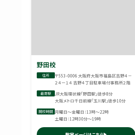
野田校
住所
〒553-0006 大阪府大阪市福島区吉野４－
２４ー１４ 吉野４丁目駐車場付事務所２階
最寄駅
JR大阪環状線「野田駅」徒歩8分
大阪メトロ千日前線「玉川駅」徒歩10分
開校時間
月曜日〜金曜日：13時〜22時
土曜日：12時30分〜19時
教室ページはこちら