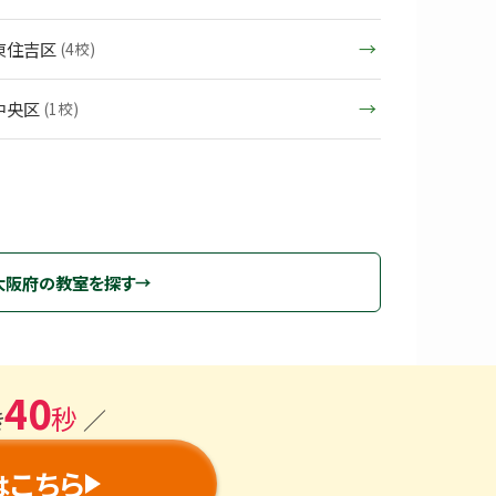
東住吉区
(4校)
中央区
(1校)
大阪府の教室を探す
40
秒
き
／
こちら
は