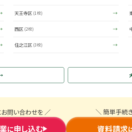
天王寺区
(1校)
西区
(2校)
住之江区
(3校)
＼ 簡単手続
にお問い合わせを ／
業
申し込む
資料請求
に