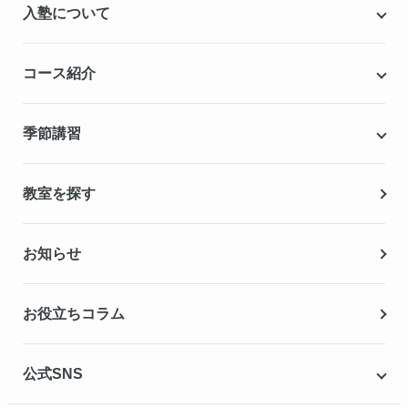
入塾について
こだわりの個別指導専用教材
塾代助成事業・習い事応援事業
自慢の厳選講師陣紹介
入塾までの流れ
コース紹介
無料学力診断テスト
合格実績・合格体験記
Q&A（よくある質問）
小学生の個別指導コース
季節講習
無料体験授業
中学生の個別指導コース
資料請求
春期講習
教室を探す
高校生の個別指導コース
夏期講習
お知らせ
冬期講習
お役立ちコラム
公式SNS