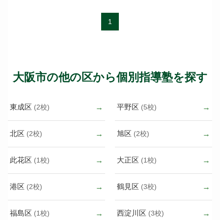
1
大阪市の他の区から個別指導塾を探す
東成区
平野区
(2校)
(5校)
北区
旭区
(2校)
(2校)
此花区
大正区
(1校)
(1校)
港区
鶴見区
(2校)
(3校)
福島区
西淀川区
(1校)
(3校)