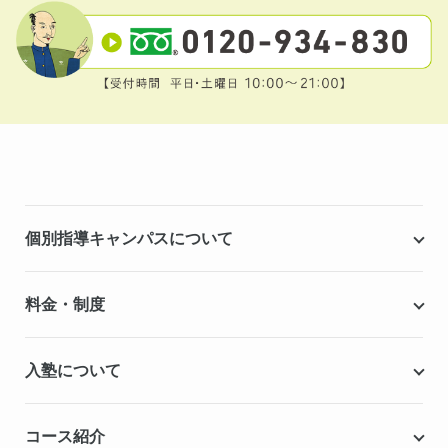
個別指導キャンパスについて
個別指導キャンパスとは
料金・制度
安心の成績保証制度
授業料
入塾について
こだわりの個別指導専用教材
塾代助成事業・習い事応援事業
自慢の厳選講師陣紹介
入塾までの流れ
コース紹介
無料学力診断テスト