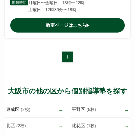
開校時間
月曜日〜金曜日：13時〜22時
土曜日：12時30分〜19時
教室ページはこちら
1
大阪市の他の区から個別指導塾を探す
東成区
平野区
(2校)
(5校)
北区
此花区
(2校)
(1校)