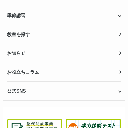
合格実績・合格体験記
Q&A（よくある質問）
小学生の個別指導コース
季節講習
無料体験授業
中学生の個別指導コース
資料請求
春期講習
教室を探す
高校生の個別指導コース
夏期講習
お知らせ
冬期講習
お役立ちコラム
公式SNS