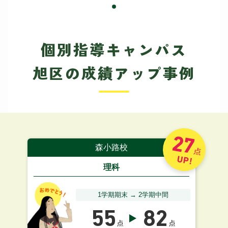
個別指導キャンパス
旭区の成績アップ事例
27
森小路校
点
UP!
理科
1学期期末 → 2学期中間
55
82
点
点