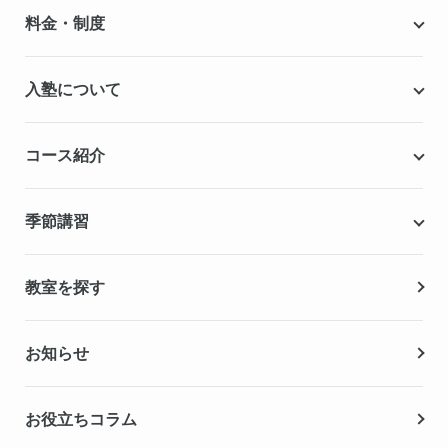
個別指導キャンパスとは
料金・制度
安心の成績保証制度
授業料
入塾について
こだわりの個別指導専用教材
塾代助成事業・習い事応援事業
自慢の厳選講師陣紹介
入塾までの流れ
コース紹介
無料学力診断テスト
合格実績・合格体験記
Q&A（よくある質問）
小学生の個別指導コース
季節講習
無料体験授業
中学生の個別指導コース
資料請求
春期講習
教室を探す
高校生の個別指導コース
夏期講習
お知らせ
冬期講習
お役立ちコラム