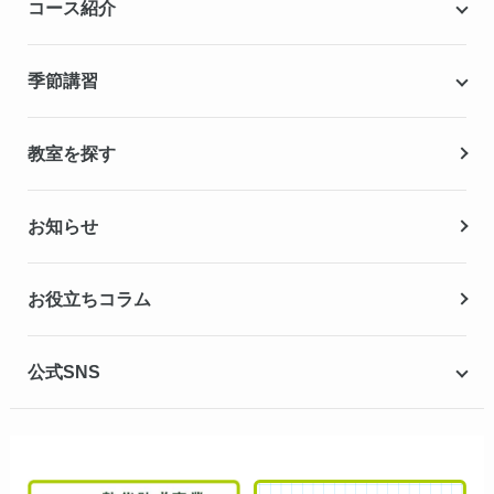
コース紹介
無料学力診断テスト
合格実績・合格体験記
Q&A（よくある質問）
小学生の個別指導コース
季節講習
無料体験授業
中学生の個別指導コース
資料請求
春期講習
教室を探す
高校生の個別指導コース
夏期講習
お知らせ
冬期講習
お役立ちコラム
公式SNS