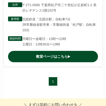
住所
〒271-0086 千葉県松戸市二十世紀が丘萩町1-2 美
沢レヂデンス1階102号
最寄駅
北総鉄道「北国分駅」自転車7分
JR常磐線各駅停車・常磐線快速「松戸駅」自転車
10分
開校時間
月曜日〜金曜日：13時〜22時
土曜日：12時30分〜19時
教室ページはこちら
1
＼ まずは気軽にお問い合わせを ／