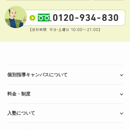
個別指導キャンパスについて
個別指導キャンパスとは
料金・制度
安心の成績保証制度
授業料
入塾について
こだわりの個別指導専用教材
塾代助成事業・習い事応援事業
自慢の厳選講師陣紹介
入塾までの流れ