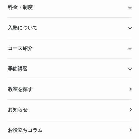
個別指導キャンパスとは
料金・制度
安心の成績保証制度
授業料
入塾について
こだわりの個別指導専用教材
塾代助成事業・習い事応援事業
自慢の厳選講師陣紹介
入塾までの流れ
コース紹介
無料学力診断テスト
合格実績・合格体験記
Q&A（よくある質問）
小学生の個別指導コース
季節講習
無料体験授業
中学生の個別指導コース
資料請求
春期講習
教室を探す
高校生の個別指導コース
夏期講習
お知らせ
冬期講習
お役立ちコラム