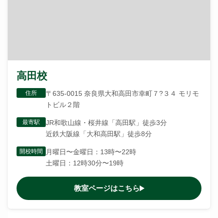
高田校
住所
〒635-0015 奈良県大和高田市幸町７?３４ モリモ
トビル２階
最寄駅
JR和歌山線・桜井線「高田駅」徒歩3分
近鉄大阪線「大和高田駅」徒歩8分
開校時間
月曜日〜金曜日：13時〜22時
土曜日：12時30分〜19時
教室ページはこちら