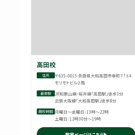
高田校
住所
〒635-0015 奈良県大和高田市幸町７?３４
モリモトビル２階
最寄駅
JR和歌山線・桜井線「高田駅」徒歩3分
近鉄大阪線「大和高田駅」徒歩8分
開校時間
月曜日〜金曜日：13時〜22時
土曜日：12時30分〜19時
教室ページはこちら