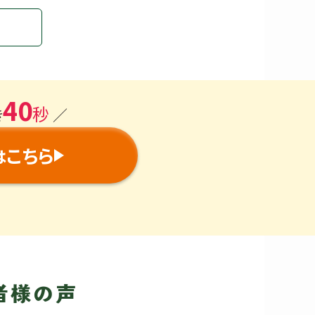
40
秒
き
／
こちら
は
者様の声