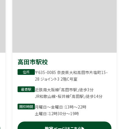
高田市駅校
住所
〒635-0085 奈良県大和高田市片塩町15-
28 ジョイント3 2階C号室
最寄駅
近鉄南大阪線「高田市駅」徒歩3分
JR和歌山線・桜井線「高田駅」徒歩14分
開校時間
月曜日〜金曜日：13時〜22時
土曜日：12時30分〜19時
教室ページはこちら