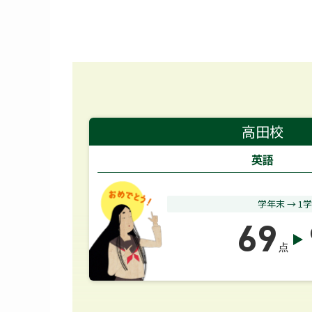
高田校
英語
学年末 → 1
69
点