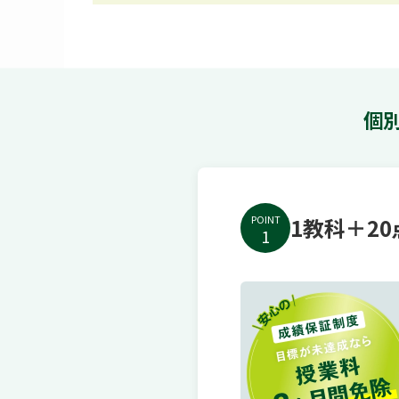
個
POINT
1教科＋2
1