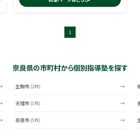
1
奈良県の市町村から個別指導塾を探す
生駒市
(2校)
天理市
(1校)
奈良市
(5校)