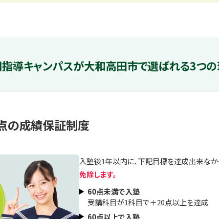
別指導キャンパスが
大和高田市で選ばれる3つの
0点の成績保証制度
入塾後1年以内に、下記目標を達成出来なか
免除します。
60点未満で入塾
受講科目が1科目で＋20点以上を達成
60点以上で入塾