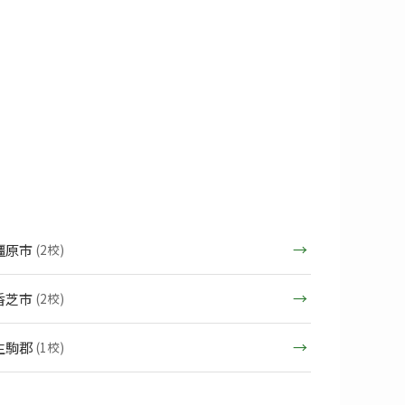
橿原市
(2校)
香芝市
(2校)
生駒郡
(1校)