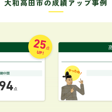
大和高田市の成績アップ事例
25
点
UP!
学期中間
94
点