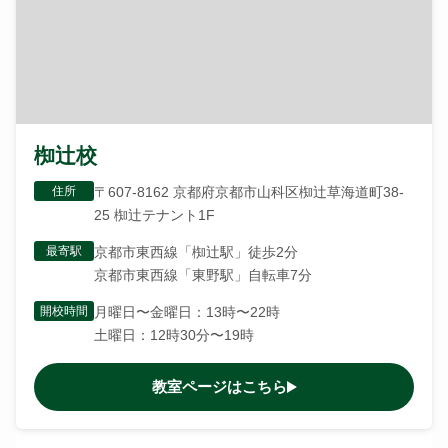
椥辻校
住所
〒607-8162 京都府京都市山科区椥辻草海道町38-
25 椥辻テナント1F
最寄駅
京都市東西線「椥辻駅」徒歩2分
京都市東西線「東野駅」自転車7分
開校時間
月曜日〜金曜日：13時〜22時
土曜日：12時30分〜19時
教室ページはこちら