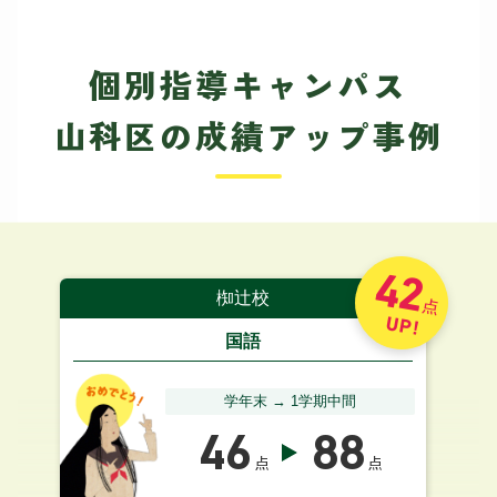
個別指導キャンパス
山科区の成績アップ事例
42
椥辻校
点
UP!
国語
学年末 → 1学期中間
46
88
点
点