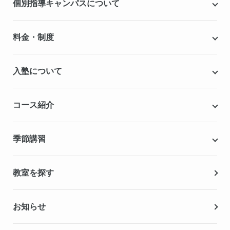
個別指導キャンパスについて
個別指導キャンパスとは
料金・制度
安心の成績保証制度
授業料
入塾について
こだわりの個別指導専用教材
塾代助成事業・習い事応援事業
自慢の厳選講師陣紹介
入塾までの流れ
コース紹介
無料学力診断テスト
合格実績・合格体験記
Q&A（よくある質問）
小学生の個別指導コース
季節講習
無料体験授業
中学生の個別指導コース
資料請求
春期講習
教室を探す
高校生の個別指導コース
夏期講習
お知らせ
冬期講習