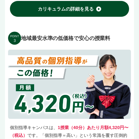
カリキュラムの詳細を見る
POINT
地域最安水準の低価格で安心の授業料
3
個別指導キャンパスは、
1授業（40分）あたり月額4,320円〜
（税込）
です。「個別指導＝高い」という常識を覆す圧倒的