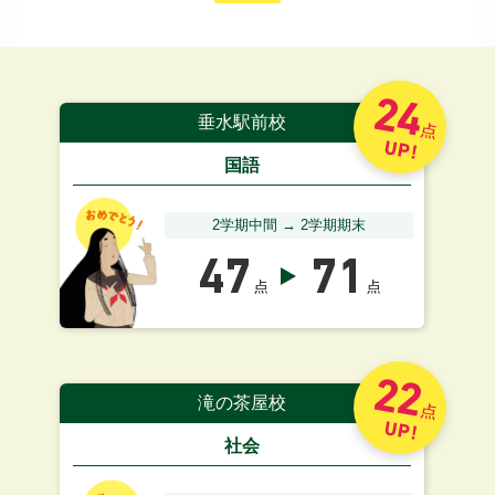
24
垂水駅前校
点
UP!
国語
2学期中間 → 2学期期末
47
71
点
点
22
滝の茶屋校
点
UP!
社会