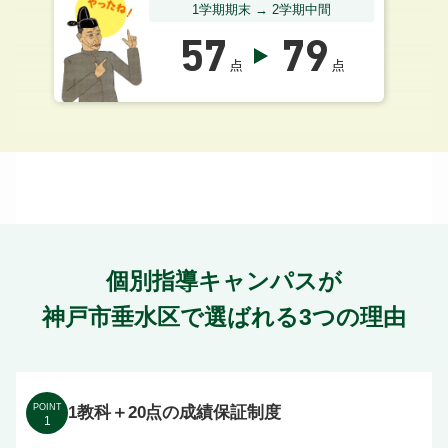
1学期期末 → 2学期中間
57
79
点
点
個別指導キャンパスが
神戸市垂水区で選ばれる3つの理由
POINT
1教科＋20点の成績保証制度
1