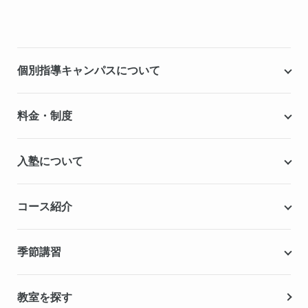
個別指導キャンパスについて
個別指導キャンパスとは
料金・制度
安心の成績保証制度
授業料
入塾について
こだわりの個別指導専用教材
塾代助成事業・習い事応援事業
自慢の厳選講師陣紹介
入塾までの流れ
コース紹介
無料学力診断テスト
合格実績・合格体験記
Q&A（よくある質問）
小学生の個別指導コース
季節講習
無料体験授業
中学生の個別指導コース
資料請求
春期講習
教室を探す
高校生の個別指導コース