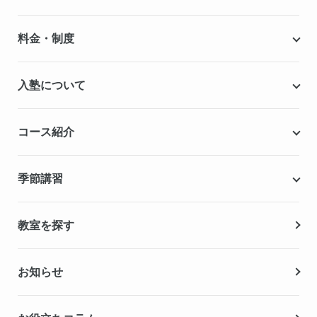
個別指導キャンパスとは
料金・制度
安心の成績保証制度
授業料
入塾について
こだわりの個別指導専用教材
塾代助成事業・習い事応援事業
自慢の厳選講師陣紹介
入塾までの流れ
コース紹介
無料学力診断テスト
合格実績・合格体験記
Q&A（よくある質問）
小学生の個別指導コース
季節講習
無料体験授業
中学生の個別指導コース
資料請求
春期講習
教室を探す
高校生の個別指導コース
夏期講習
お知らせ
冬期講習