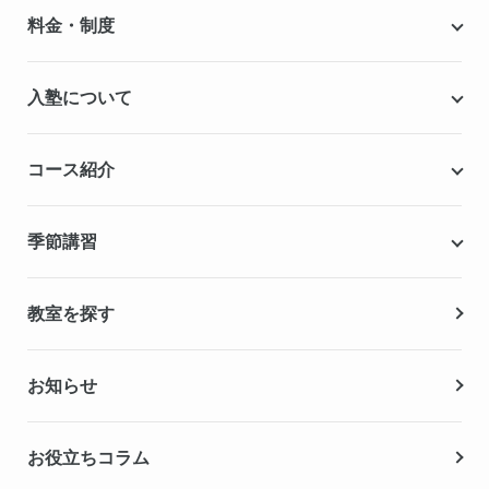
個別指導キャンパスとは
料金・制度
安心の成績保証制度
授業料
入塾について
こだわりの個別指導専用教材
塾代助成事業・習い事応援事業
自慢の厳選講師陣紹介
入塾までの流れ
コース紹介
無料学力診断テスト
合格実績・合格体験記
Q&A（よくある質問）
小学生の個別指導コース
季節講習
無料体験授業
中学生の個別指導コース
資料請求
春期講習
教室を探す
高校生の個別指導コース
夏期講習
お知らせ
冬期講習
お役立ちコラム