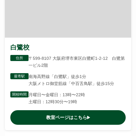
白鷺校
住所
〒599-8107 大阪府堺市東区白鷺町1-2-12 白鷺第
一ビル2階
最寄駅
南海高野線「白鷺駅」徒歩1分
大阪メトロ御堂筋線「中百舌鳥駅」徒歩15分
開校時間
月曜日〜金曜日：13時〜22時
土曜日：12時30分〜19時
教室ページはこちら