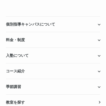
個別指導キャンパスについて
個別指導キャンパスとは
料金・制度
安心の成績保証制度
授業料
入塾について
こだわりの個別指導専用教材
塾代助成事業・習い事応援事業
自慢の厳選講師陣紹介
入塾までの流れ
コース紹介
無料学力診断テスト
合格実績・合格体験記
Q&A（よくある質問）
小学生の個別指導コース
季節講習
無料体験授業
中学生の個別指導コース
資料請求
春期講習
教室を探す
高校生の個別指導コース