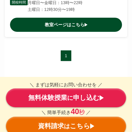
開校時間
月曜日〜金曜日：13時〜22時
土曜日：12時30分〜19時
教室ページはこちら
1
＼ まずは気軽にお問い合わせを ／
無料体験授業
申し込む
に
40
秒
＼ 簡単手続き
／
資料請求
こちら
は