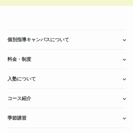
個別指導キャンパスについて
個別指導キャンパスとは
料金・制度
安心の成績保証制度
授業料
入塾について
こだわりの個別指導専用教材
塾代助成事業・習い事応援事業
自慢の厳選講師陣紹介
入塾までの流れ
コース紹介
無料学力診断テスト
合格実績・合格体験記
Q&A（よくある質問）
小学生の個別指導コース
季節講習
無料体験授業
中学生の個別指導コース
資料請求
春期講習