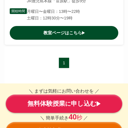
JR鹿児島本線「笹原駅」徒歩9分
開校時間
月曜日〜金曜日：13時〜22時
土曜日：12時30分〜19時
教室ページはこちら
1
＼ まずは気軽にお問い合わせを ／
無料体験授業
申し込む
に
40
秒
＼ 簡単手続き
／