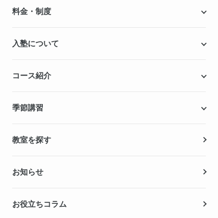
個別指導キャンパスとは
料金・制度
安心の成績保証制度
授業料
入塾について
こだわりの個別指導専用教材
塾代助成事業・習い事応援事業
自慢の厳選講師陣紹介
入塾までの流れ
コース紹介
無料学力診断テスト
合格実績・合格体験記
Q&A（よくある質問）
小学生の個別指導コース
季節講習
無料体験授業
中学生の個別指導コース
資料請求
春期講習
教室を探す
高校生の個別指導コース
夏期講習
お知らせ
冬期講習
お役立ちコラム