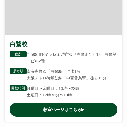
白鷺校
住所
〒599-8107 大阪府堺市東区白鷺町1-2-12 白鷺第
一ビル2階
最寄駅
南海高野線「白鷺駅」徒歩1分
大阪メトロ御堂筋線「中百舌鳥駅」徒歩15分
開校時間
月曜日〜金曜日：13時〜22時
土曜日：12時30分〜19時
教室ページはこちら