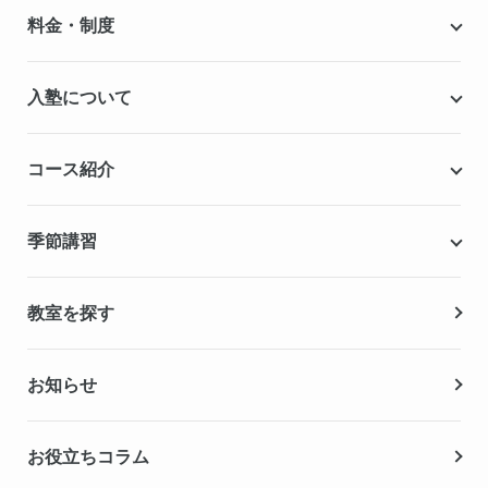
個別指導キャンパスとは
料金・制度
安心の成績保証制度
授業料
入塾について
こだわりの個別指導専用教材
塾代助成事業・習い事応援事業
自慢の厳選講師陣紹介
入塾までの流れ
コース紹介
無料学力診断テスト
合格実績・合格体験記
Q&A（よくある質問）
小学生の個別指導コース
季節講習
無料体験授業
中学生の個別指導コース
資料請求
春期講習
教室を探す
高校生の個別指導コース
夏期講習
お知らせ
冬期講習
お役立ちコラム