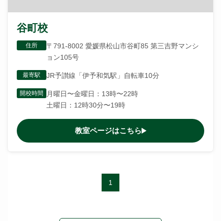
谷町校
住所
〒791-8002 愛媛県松山市谷町85 第三吉野マンシ
ョン105号
最寄駅
JR予讃線「伊予和気駅」自転車10分
開校時間
月曜日〜金曜日：13時〜22時
土曜日：12時30分〜19時
教室ページはこちら
1