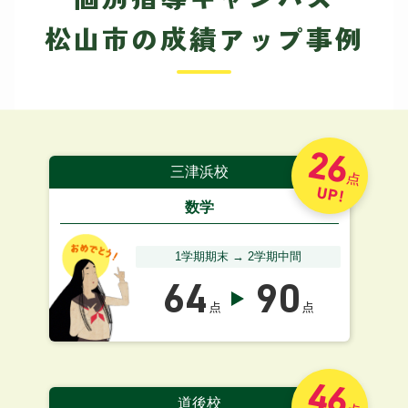
松山市の成績アップ事例
26
三津浜校
点
UP!
数学
1学期期末 → 2学期中間
64
90
点
点
46
道後校