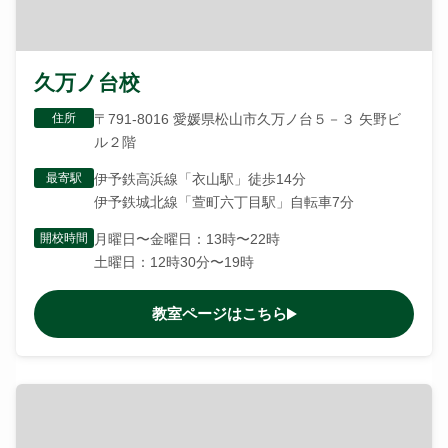
久万ノ台校
住所
〒791-8016 愛媛県松山市久万ノ台５－３ 矢野ビ
ル２階
最寄駅
伊予鉄高浜線「衣山駅」徒歩14分
伊予鉄城北線「萱町六丁目駅」自転車7分
開校時間
月曜日〜金曜日：13時〜22時
土曜日：12時30分〜19時
教室ページはこちら