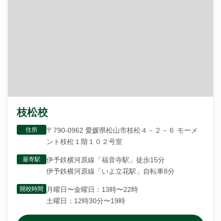
枝松校
住所
〒790-0962 愛媛県松山市枝松４－２－６ モーメ
ント枝松１階１０２号室
最寄駅
伊予鉄横河原線「福音寺駅」徒歩15分
伊予鉄横河原線「いよ立花駅」自転車8分
開校時間
月曜日〜金曜日：13時〜22時
土曜日：12時30分〜19時