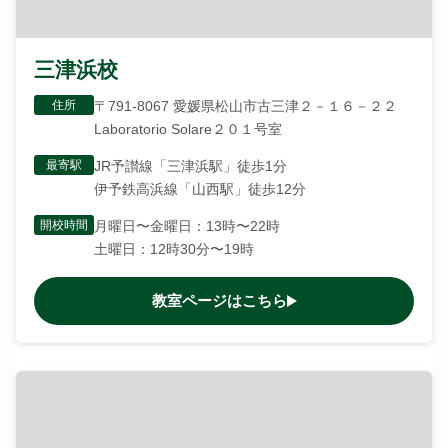
三津浜校
住所
〒791-8067 愛媛県松山市古三津２－１６－２２
Laboratorio Solare２０１号室
最寄駅
JR予讃線「三津浜駅」徒歩1分
伊予鉄高浜線「山西駅」徒歩12分
開校時間
月曜日〜金曜日：13時〜22時
土曜日：12時30分〜19時
教室ページはこちら