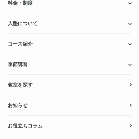
料金・制度
安心の成績保証制度
授業料
入塾について
こだわりの個別指導専用教材
塾代助成事業・習い事応援事業
自慢の厳選講師陣紹介
入塾までの流れ
コース紹介
無料学力診断テスト
合格実績・合格体験記
Q&A（よくある質問）
小学生の個別指導コース
季節講習
無料体験授業
中学生の個別指導コース
資料請求
春期講習
教室を探す
高校生の個別指導コース
夏期講習
お知らせ
冬期講習
お役立ちコラム