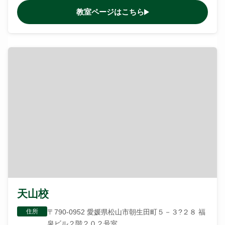
教室ページはこちら
天山校
住所
〒790-0952 愛媛県松山市朝生田町５－３?２８ 福
泉ビル２階２０２号室