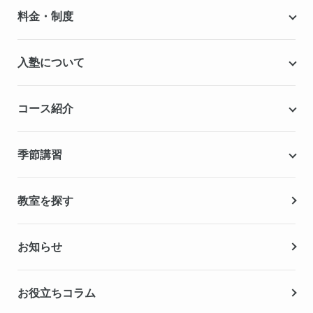
個別指導キャンパスとは
料金・制度
安心の成績保証制度
授業料
入塾について
こだわりの個別指導専用教材
塾代助成事業・習い事応援事業
自慢の厳選講師陣紹介
入塾までの流れ
コース紹介
無料学力診断テスト
合格実績・合格体験記
Q&A（よくある質問）
小学生の個別指導コース
季節講習
無料体験授業
中学生の個別指導コース
資料請求
春期講習
教室を探す
高校生の個別指導コース
夏期講習
お知らせ
冬期講習
お役立ちコラム