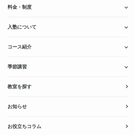
個別指導キャンパスとは
料金・制度
安心の成績保証制度
授業料
入塾について
こだわりの個別指導専用教材
塾代助成事業・習い事応援事業
自慢の厳選講師陣紹介
入塾までの流れ
コース紹介
無料学力診断テスト
合格実績・合格体験記
Q&A（よくある質問）
小学生の個別指導コース
季節講習
無料体験授業
中学生の個別指導コース
資料請求
春期講習
教室を探す
高校生の個別指導コース
夏期講習
お知らせ
冬期講習
お役立ちコラム