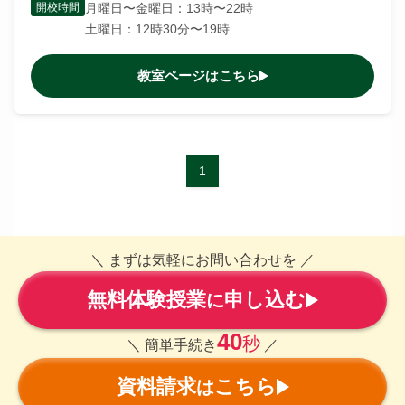
開校時間
月曜日〜金曜日：13時〜22時
土曜日：12時30分〜19時
教室ページはこちら
1
＼ まずは気軽にお問い合わせを ／
無料体験授業
申し込む
に
40
秒
＼ 簡単手続き
／
資料請求
こちら
は