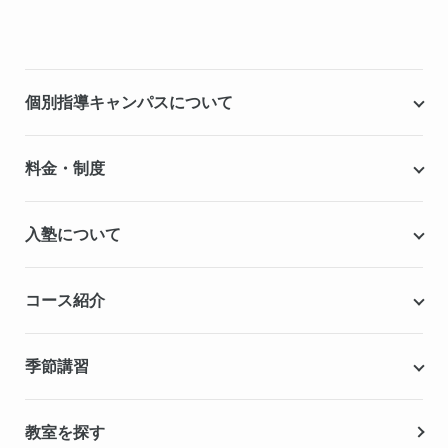
個別指導キャンパスについて
個別指導キャンパスとは
料金・制度
安心の成績保証制度
授業料
入塾について
こだわりの個別指導専用教材
塾代助成事業・習い事応援事業
自慢の厳選講師陣紹介
入塾までの流れ
コース紹介
無料学力診断テスト
合格実績・合格体験記
Q&A（よくある質問）
小学生の個別指導コース
季節講習
無料体験授業
中学生の個別指導コース
資料請求
春期講習
教室を探す
高校生の個別指導コース