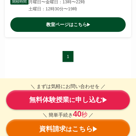
開校時間
月曜日〜金曜日：13時〜22時
土曜日：12時30分〜19時
教室ページはこちら
1
＼ まずは気軽にお問い合わせを ／
無料体験授業
申し込む
に
40
秒
＼ 簡単手続き
／
資料請求
こちら
は