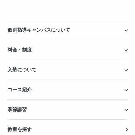
個別指導キャンパスについて
個別指導キャンパスとは
料金・制度
安心の成績保証制度
授業料
入塾について
こだわりの個別指導専用教材
塾代助成事業・習い事応援事業
自慢の厳選講師陣紹介
入塾までの流れ
コース紹介
無料学力診断テスト
合格実績・合格体験記
Q&A（よくある質問）
小学生の個別指導コース
季節講習
無料体験授業
中学生の個別指導コース
資料請求
春期講習
教室を探す
高校生の個別指導コース