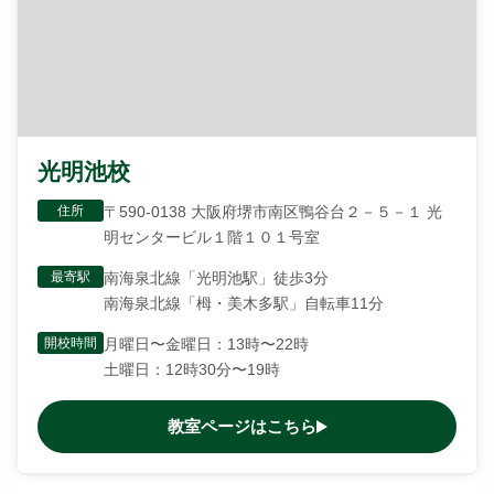
光明池校
住所
〒590-0138 大阪府堺市南区鴨谷台２－５－１ 光
明センタービル１階１０１号室
最寄駅
南海泉北線「光明池駅」徒歩3分
南海泉北線「栂・美木多駅」自転車11分
開校時間
月曜日〜金曜日：13時〜22時
土曜日：12時30分〜19時
教室ページはこちら