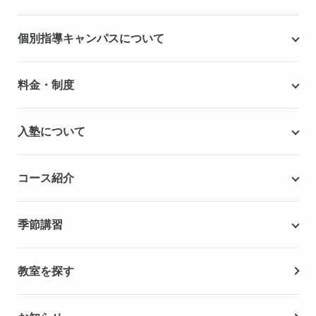
個別指導キャンパスについて
個別指導キャンパスとは
料金・制度
安心の成績保証制度
授業料
入塾について
こだわりの個別指導専用教材
塾代助成事業・習い事応援事業
自慢の厳選講師陣紹介
入塾までの流れ
コース紹介
無料学力診断テスト
合格実績・合格体験記
Q&A（よくある質問）
小学生の個別指導コース
季節講習
無料体験授業
中学生の個別指導コース
資料請求
春期講習
教室を探す
高校生の個別指導コース
夏期講習