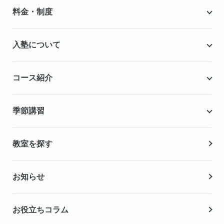
個別指導キャンパスとは
料金・制度
安心の成績保証制度
授業料
入塾について
こだわりの個別指導専用教材
塾代助成事業・習い事応援事業
自慢の厳選講師陣紹介
入塾までの流れ
コース紹介
無料学力診断テスト
合格実績・合格体験記
Q&A（よくある質問）
小学生の個別指導コース
季節講習
無料体験授業
中学生の個別指導コース
資料請求
春期講習
教室を探す
高校生の個別指導コース
夏期講習
お知らせ
冬期講習
お役立ちコラム