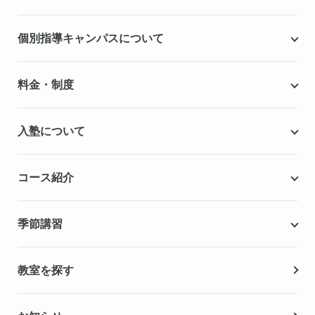
個別指導キャンパスについて
個別指導キャンパスとは
料金・制度
安心の成績保証制度
授業料
入塾について
こだわりの個別指導専用教材
塾代助成事業・習い事応援事業
自慢の厳選講師陣紹介
入塾までの流れ
コース紹介
無料学力診断テスト
合格実績・合格体験記
Q&A（よくある質問）
小学生の個別指導コース
季節講習
無料体験授業
中学生の個別指導コース
資料請求
春期講習
教室を探す
高校生の個別指導コース
夏期講習