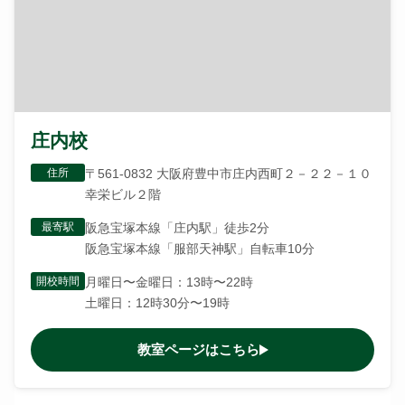
庄内校
住所
〒561-0832 大阪府豊中市庄内西町２－２２－１０
幸栄ビル２階
最寄駅
阪急宝塚本線「庄内駅」徒歩2分
阪急宝塚本線「服部天神駅」自転車10分
開校時間
月曜日〜金曜日：13時〜22時
土曜日：12時30分〜19時
教室ページはこちら