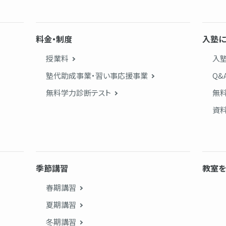
料金・制度
入塾に
授業料
入
塾代助成事業・習い事応援事業
Q&
無料学力診断テスト
無
資
季節講習
教室を
春期講習
夏期講習
冬期講習