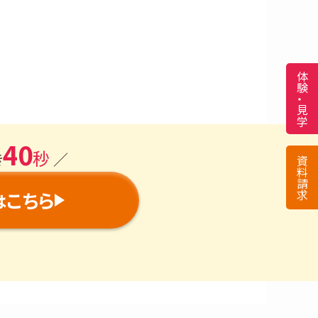
40
秒
き
／
こちら
は