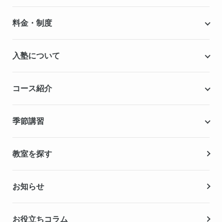
個別指導キャンパスとは
料金・制度
安心の成績保証制度
授業料
入塾について
こだわりの個別指導専用教材
塾代助成事業・習い事応援事業
自慢の厳選講師陣紹介
入塾までの流れ
コース紹介
無料学力診断テスト
合格実績・合格体験記
Q&A（よくある質問）
小学生の個別指導コース
季節講習
無料体験授業
中学生の個別指導コース
資料請求
春期講習
教室を探す
高校生の個別指導コース
夏期講習
お知らせ
冬期講習
お役立ちコラム