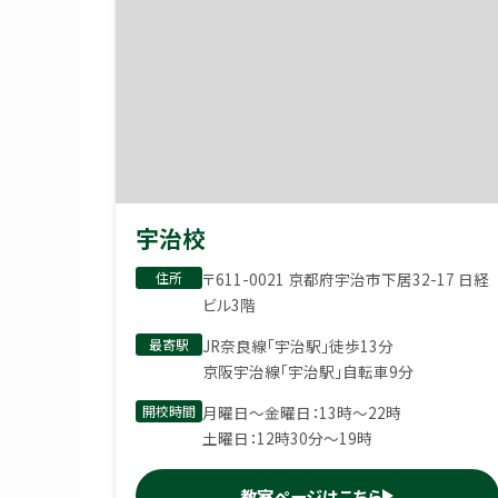
宇治校
住所
〒611-0021 京都府宇治市下居32-17 日経
ビル3階
最寄駅
JR奈良線「宇治駅」徒歩13分
京阪宇治線「宇治駅」自転車9分
開校時間
月曜日〜金曜日：13時〜22時
土曜日：12時30分〜19時
教室ページはこちら