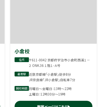
小倉校
住所
〒611-0042 京都府宇治市小倉町西浦１－
２ ONK.36 １階１-Ａ号
最寄駅
近鉄京都線「小倉駅」徒歩8分
JR奈良線「JR小倉駅」自転車7分
開校時間
月曜日〜金曜日：13時〜22時
土曜日：12時30分〜19時
教室ページはこちら