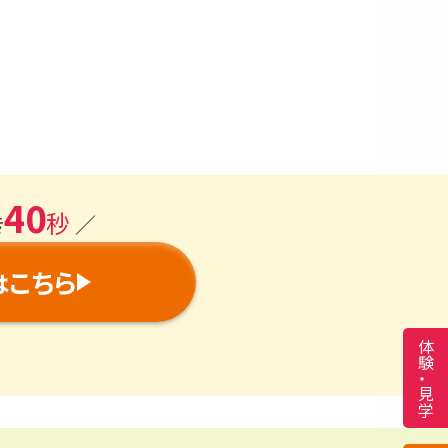
40
秒
き
／
こちら
は