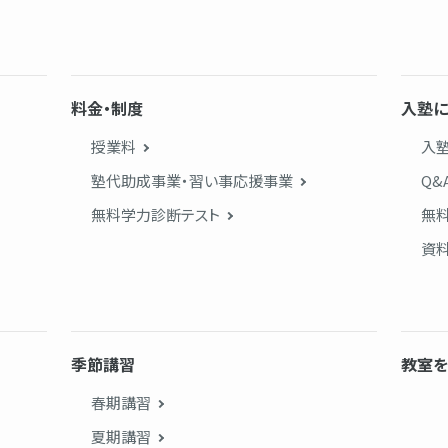
料金・制度
入塾に
授業料
入
塾代助成事業・習い事応援事業
Q&
無料学力診断テスト
無
資
季節講習
教室を
春期講習
夏期講習