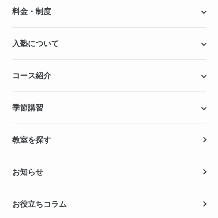
個別指導キャンパスとは
料金・制度
安心の成績保証制度
授業料
入塾について
こだわりの個別指導専用教材
塾代助成事業・習い事応援事業
自慢の厳選講師陣紹介
入塾までの流れ
コース紹介
無料学力診断テスト
合格実績・合格体験記
Q&A（よくある質問）
小学生の個別指導コース
季節講習
無料体験授業
中学生の個別指導コース
資料請求
春期講習
教室を探す
高校生の個別指導コース
夏期講習
お知らせ
冬期講習
お役立ちコラム