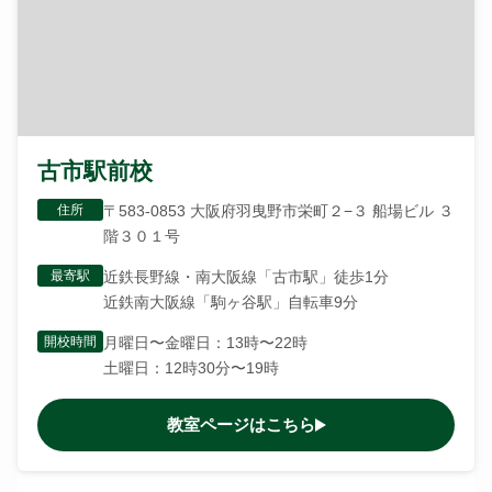
古市駅前校
住所
〒583-0853 大阪府羽曳野市栄町２−３ 船場ビル ３
階３０１号
最寄駅
近鉄長野線・南大阪線「古市駅」徒歩1分
近鉄南大阪線「駒ヶ谷駅」自転車9分
開校時間
月曜日〜金曜日：13時〜22時
土曜日：12時30分〜19時
教室ページはこちら