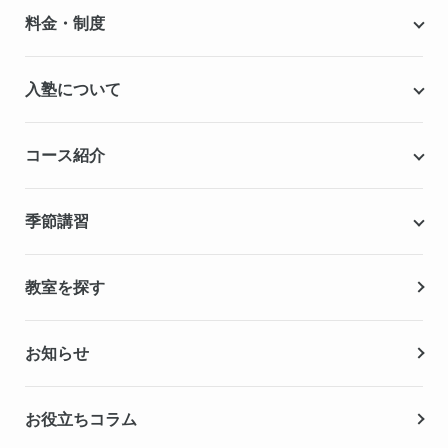
個別指導キャンパスとは
料金・制度
安心の成績保証制度
授業料
入塾について
こだわりの個別指導専用教材
塾代助成事業・習い事応援事業
自慢の厳選講師陣紹介
入塾までの流れ
コース紹介
無料学力診断テスト
合格実績・合格体験記
Q&A（よくある質問）
小学生の個別指導コース
季節講習
無料体験授業
中学生の個別指導コース
資料請求
春期講習
教室を探す
高校生の個別指導コース
夏期講習
お知らせ
冬期講習
お役立ちコラム