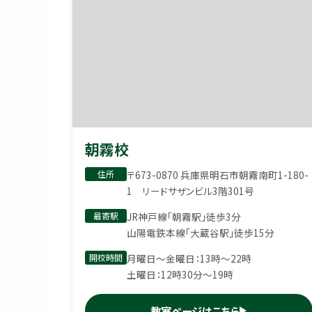
朝霧校
住所
〒673-0870 兵庫県明石市朝霧南町1-180-
1 リードサザンビル3階301号
最寄駅
JR神戸線「朝霧駅」徒歩3分
山陽電鉄本線「大蔵谷駅」徒歩15分
開校時間
月曜日〜金曜日：13時〜22時
土曜日：12時30分〜19時
教室ページはこちら