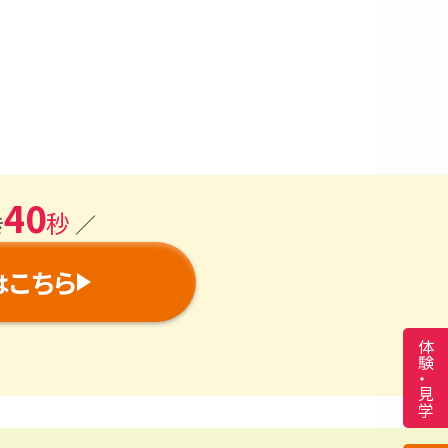
40
秒
き
／
こちら
は