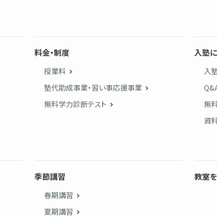
料金・制度
入塾に
授業料
入
塾代助成事業・習い事応援事業
Q&
無料学力診断テスト
無
資
季節講習
教室を
春期講習
夏期講習